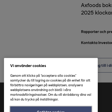
Axfoods boks
2025 klockan
Rapporter och pr
Kontakta Investo
Lägg till i 
Vi använder cookies
Genom att klicka på "acceptera alla cookies"
samtycker du till lagring av cookies på din enhet för att
förbättra navigeringen på webbplatsen, analysera
webbplatsens användning och bistå i våra
marknadsföringsinsatser. Om du vill skräddarsy dina val
Adress
så kan du trycka på inställningar.
Axfood AB
Godkänn cookies