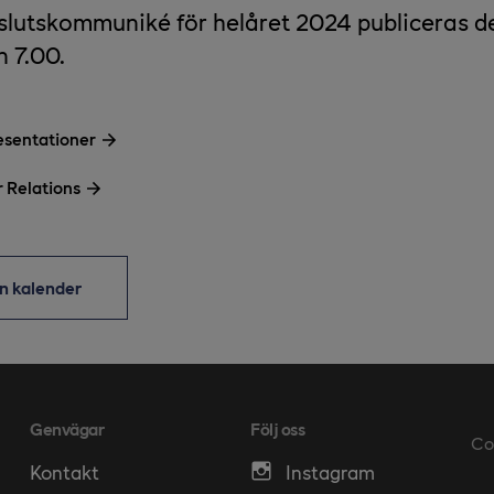
lutskommuniké för helåret 2024 publiceras d
 7.00.
esentationer
r Relations
din kalender
Genvägar
Följ oss
Co
Kontakt
Instagram