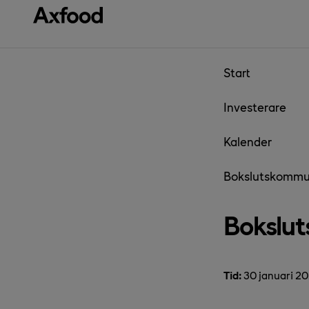
Gå direkt till innehåll
Start
Investerare
Kalender
Bokslutskommu
Bokslu
Tid:
30 januari 20