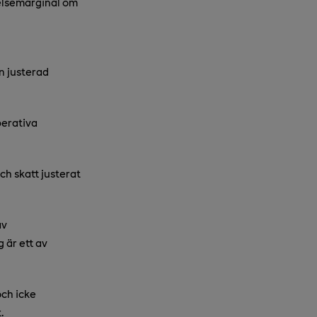
relsemarginal om
n justerad
perativa
ch skatt justerat
av
 är ett av
ch icke
.