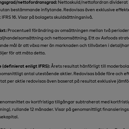
ngsgrad/nettofordransgrad:
Nettoskuld/nettofordran dividerat
 utan bestämmande inflytande. Redovisas även exklusive effekt
 IFRS 16. Visar på bolagets skuldsättningsnivå.
äxt:
Procentuell förändring av omsättningen mellan två perioder.
etaljhandelsomsättning och nettoomsättning. Ett av Axfoods stra
nde mål är att växa mer än marknaden och tillväxten i detaljh
ljer för att mäta detta.
 (definierat enligt IFRS):
Årets resultat hänförligt till moderbol
omsnittligt antal utestående aktier. Redovisas både före och eft
tat per aktie redovisas även baserat på resultat exklusive jämf
nomsnittet av kortfristiga tillgångar subtraherat med kortfristi
lning), rullande 12 månader. Visar på genomsnittligt finansiering
ekapital.