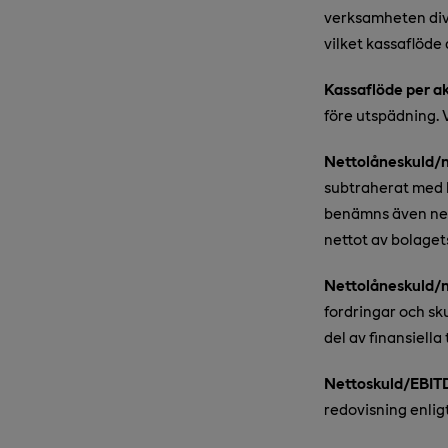
verksamheten divi
vilket kassaflöd
Kassaflöde per ak
före utspädning. 
Nettolåneskuld/n
subtraherat med l
benämns även net
nettot av bolaget
Nettolåneskuld/n
fordringar och sk
del av finansiella 
Nettoskuld/EBIT
redovisning enlig