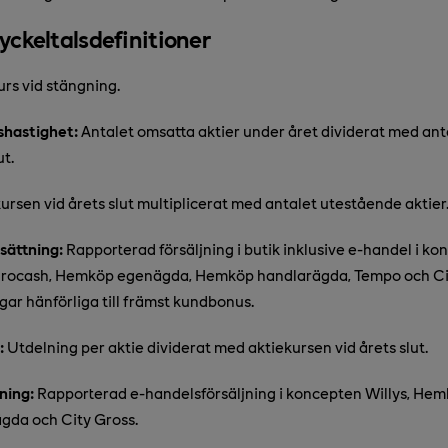
yckeltalsdefinitioner
rs vid stängning.
shastighet:
Antalet omsatta aktier under året dividerat med an
ut.
ursen vid årets slut multiplicerat med antalet utestående aktier
sättning:
Rapporterad försäljning i butik inklusive e-handel i ko
urocash, Hemköp egenägda, Hemköp handlarägda, Tempo och Ci
gar hänförliga till främst kundbonus.
:
Utdelning per aktie dividerat med aktiekursen vid årets slut.
ning:
Rapporterad e-handelsförsäljning i koncepten Willys, He
da och City Gross.