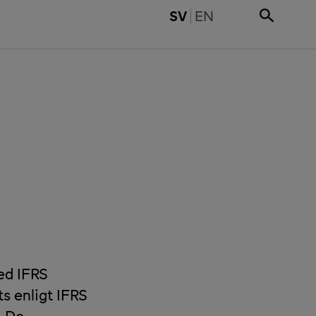
SWITCH TO ENGLI
SV
EN
med IFRS
ts enligt IFRS
. De