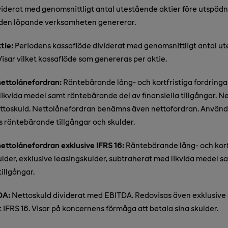
derat med genomsnittligt antal utestående aktier före utspädni
e den löpande verksamheten genererar.
tie:
Periodens kassaflöde dividerat med genomsnittligt antal ut
Visar vilket kassaflöde som genereras per aktie.
ettolånefordran:
Räntebärande lång- och kortfristiga fordringa
ikvida medel samt räntebärande del av finansiella tillgångar. N
toskuld. Nettolånefordran benämns även nettofordran. Används 
s räntebärande tillgångar och skulder.
ettolånefordran exklusive IFRS 16:
Räntebärande lång- och kort
ulder, exklusive leasingskulder, subtraherat med likvida medel 
tillgångar.
DA:
Nettoskuld dividerat med EBITDA. Redovisas även exklusive 
t IFRS 16. Visar på koncernens förmåga att betala sina skulder.