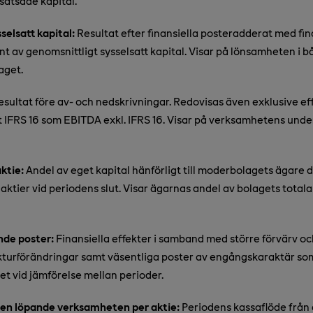
 satsade kapital.
selsatt kapital:
Resultat efter finansiella posteradderat med fin
nt av genomsnittligt sysselsatt kapital. Visar på lönsamheten i 
laget.
sultat före av- och nedskrivningar. Redovisas även exklusive ef
t IFRS 16 som EBITDA exkl. IFRS 16. Visar på verksamhetens und
ktie:
Andel av eget kapital hänförligt till moderbolagets ägare 
aktier vid periodens slut. Visar ägarnas andel av bolagets totala
de poster:
Finansiella effekter i samband med större förvärv och
kturförändringar samt väsentliga poster av engångskaraktär som
tet vid jämförelse mellan perioder.
den löpande verksamheten per aktie:
Periodens kassaflöde från