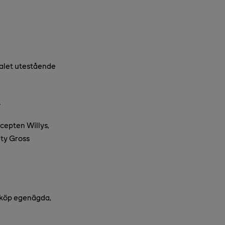
talet utestående
.
ncepten Willys,
ty Gross
mköp egenägda,