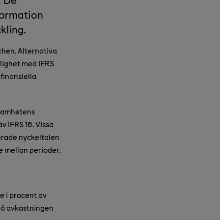
nformation
kling.
hen. Alternativa
nlighet med IFRS
finansiella
rksamhetens
v IFRS 16. Vissa
terade nyckeltalen
e mellan perioder.
e i procent av
 på avkastningen