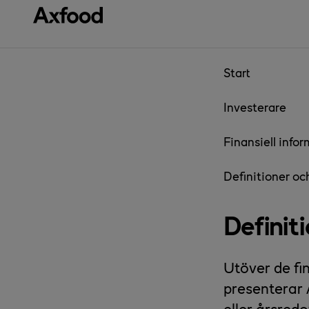
Gå direkt till innehåll
Start
Investerare
Finansiell info
Definitioner och
Definiti
Utöver de fi
presenterar A
eller årsredo