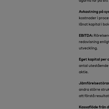
ägarna får på sitt
Avkastning på sys
kostnader i proce
lånat kapital i bo
EBITDA:
Rörelsere
redovisning enlig
utveckling.
Eget kapital per a
antal utestående 
aktie.
Jämförelsestöran
andra större stru
att förstå resulta
Kassaflöde från 