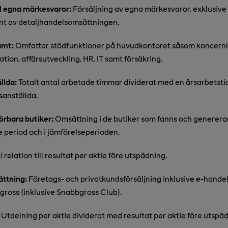
l egna märkesvaror:
Försäljning av egna märkesvaror, exklusive 
ent av detaljhandelsomsättningen.
amt:
Omfattar stödfunktioner på huvudkontoret såsom koncernl
tion, affärsutveckling, HR, IT samt försäkring.
llda:
Totalt antal arbetade timmar dividerat med en årsarbetsti
anställda.
rbara butiker:
Omsättning i de butiker som fanns och generera
 period och i jämförelseperioden.
i relation till resultat per aktie före utspädning.
ttning:
Företags- och privatkundsförsäljning inklusive e-hande
ross (inklusive Snabbgross Club).
Utdelning per aktie dividerat med resultat per aktie före utspäd