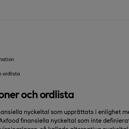
rmation
 ordlista
oner och ordlista
nansiella nyckeltal som upprättats i enlighet 
xfood finansiella nyckeltal som inte definiera
visningslagen, så kallade alternativa nyckeltal