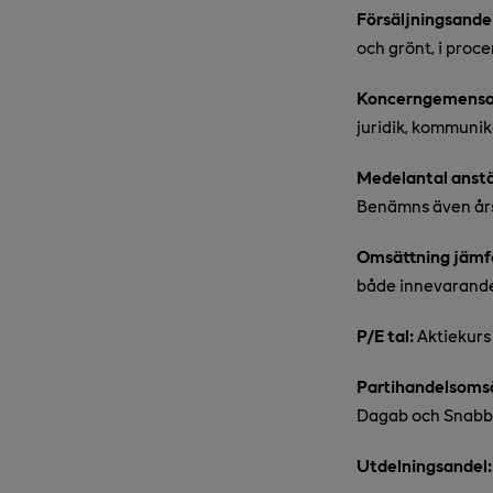
Försäljningsande
och grönt, i proc
Koncerngemens
juridik, kommunika
Medelantal anstä
Benämns även års
Omsättning jämfö
både innevarande
P/E tal:
Aktiekurs 
Partihandelsomsä
Dagab och Snabbg
Utdelningsandel: