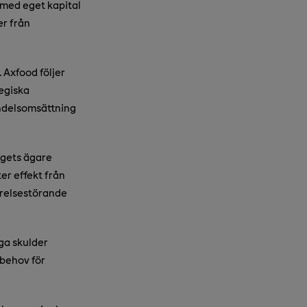
 med eget kapital
er från
 Axfood följer
tegiska
andelsomsättning
agets ägare
er effekt från
örelsestörande
ga skulder
sbehov för