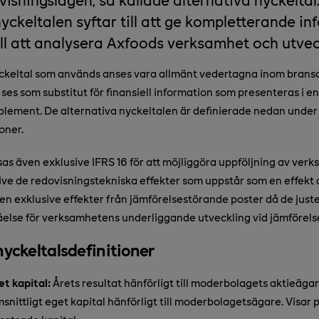
nyckeltalen syftar till att ge kompletterande i
ill att analysera Axfoods verksamhet och utvec
yckeltal som används anses vara allmänt vedertagna inom bransc
 ses som substitut för finansiell information som presenteras i e
lement. De alternativa nyckeltalen är definierade nedan under 
oner.
isas även exklusive IFRS 16 för att möjliggöra uppföljning av ve
ive de redovisningstekniska effekter som uppstår som en effekt a
ven exklusive effekter från jämförelsestörande poster då de jus
åelse för verksamhetens underliggande utveckling vid jämförels
nyckeltalsdefinitioner
t kapital:
Årets resultat hänförligt till moderbolagets aktieägar
nittligt eget kapital hänförligt till moderbolagetsägare. Visar