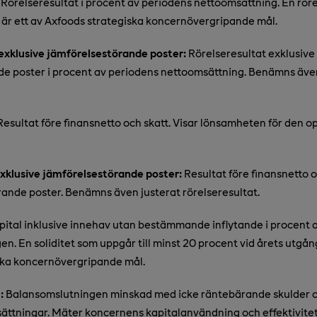
Rörelseresultat i procent av periodens nettoomsättning. En rö
 är ett av Axfoods strategiska koncernövergripande mål.
exklusive jämförelsestörande poster:
Rörelseresultat exklusive
de poster i procent av periodens nettoomsättning. Benämns äve
esultat före finansnetto och skatt. Visar lönsamheten för den o
exklusive jämförelsestörande poster:
Resultat före finansnetto o
rande poster. Benämns även justerat rörelseresultat.
pital inklusive innehav utan bestämmande inflytande i procent 
n. En soliditet som uppgår till minst 20 procent vid årets utgång
ska koncernövergripande mål.
:
Balansomslutningen minskad med icke räntebärande skulder o
ättningar. Mäter koncernens kapitalanvändning och effektivitet