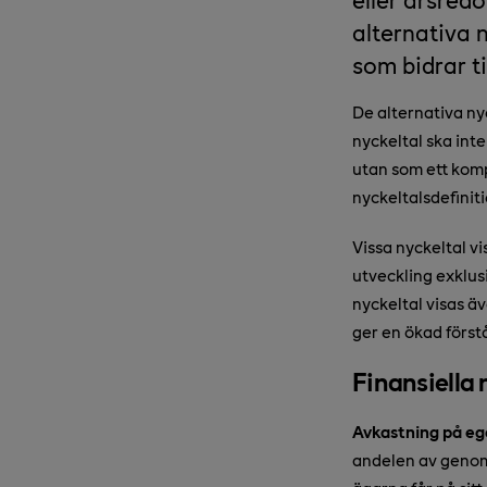
alternativa 
som bidrar t
De alternativa n
nyckeltal ska inte
utan som ett komp
nyckeltalsdefiniti
Vissa nyckeltal v
utveckling exklus
nyckeltal visas ä
ger en ökad först
Finansiella 
Avkastning på ege
andelen av genoms