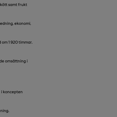
kött samt frukt
edning, ekonomi,
d om 1 920 timmar.
de omsättning i
l i koncepten
ning.