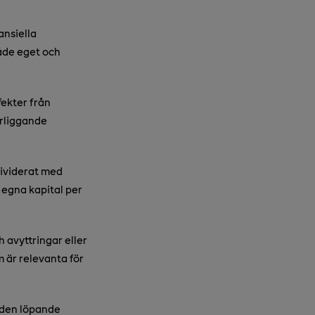
ansiella
både eget och
fekter från
erliggande
dividerat med
 egna kapital per
 avyttringar eller
 är relevanta för
 den löpande