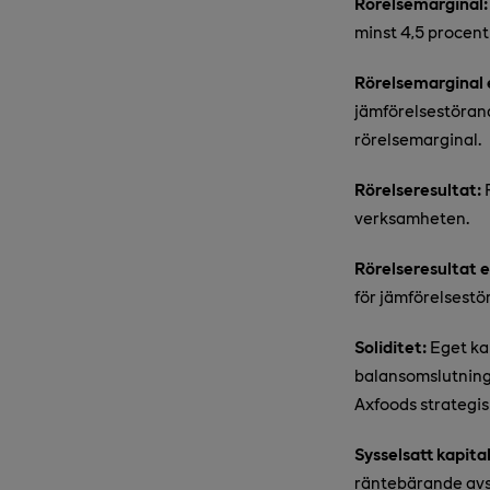
Rörelsemarginal:
minst 4,5 procent
Rörelsemarginal 
jämförelsestöran
rörelsemarginal.
Rörelseresultat:
R
verksamheten.
Rörelseresultat 
för jämförelsestö
Soliditet:
Eget ka
balansomslutninge
Axfoods strategi
Sysselsatt kapital
räntebärande avs