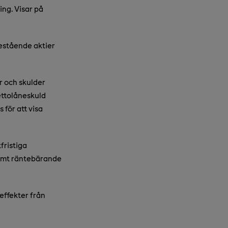
ng. Visar på
estående aktier
r och skulder
ettolåneskuld
för att visa
fristiga
samt räntebärande
effekter från