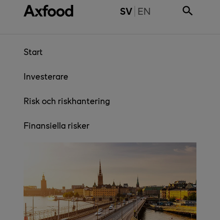
Gå direkt till innehåll
SWITCH TO ENGL
SV
EN
Start
Investerare
Risk och riskhantering
Finansiella risker