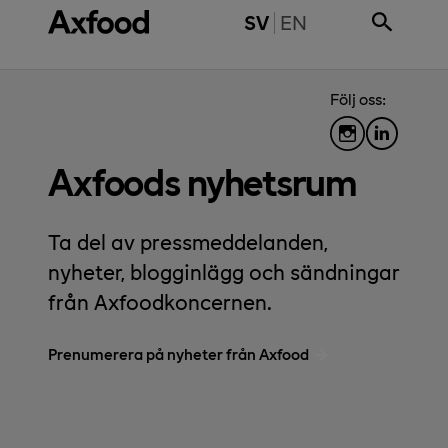
Gå direkt till innehåll
SWITCH TO ENGL
SV
EN
Följ oss:
Axfoods nyhetsrum
Ta del av pressmeddelanden,
nyheter, blogginlägg och sändningar
från Axfoodkoncernen.
Prenumerera på nyheter från Axfood