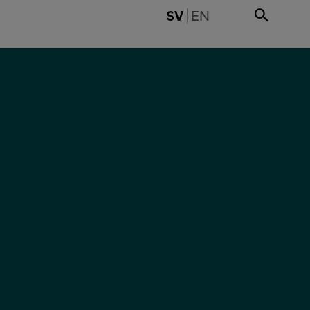
SWITCH TO ENGLI
SV
EN