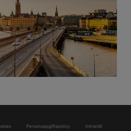
okies
Personuppgiftspolicy
Intranät