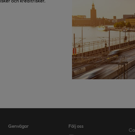
risker och kreditrisker.
Genvägar
Följ oss
Co