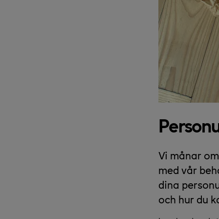
Personu
Vi månar om 
med vår beha
dina personu
och hur du k