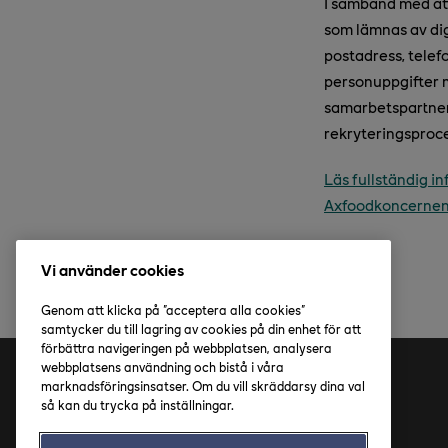
I samband med at
som lämnas av dig
postadress, telef
personuppgifter 
samarbetspartners
rekryteringsproce
Läs fullständig i
Axfoodkoncerne
Vi använder cookies
Genom att klicka på "acceptera alla cookies"
samtycker du till lagring av cookies på din enhet för att
förbättra navigeringen på webbplatsen, analysera
webbplatsens användning och bistå i våra
marknadsföringsinsatser. Om du vill skräddarsy dina val
Adress
så kan du trycka på inställningar.
Axfood AB