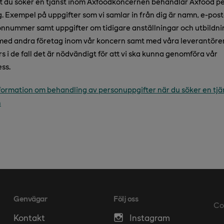
t du söker en tjänst inom Axfoodkoncernen behandlar Axfood p
. Exempel på uppgifter som vi samlar in från dig är namn, e-post
onnummer samt uppgifter om tidigare anställningar och utbildnin
med andra företag inom vår koncern samt med våra leverantöre
 i de fall det är nödvändigt för att vi ska kunna genomföra vår
ss.
nformation om behandling av personuppgifter när du söker en tjä
n
Genvägar
Följ oss
Co
Kontakt
Instagram