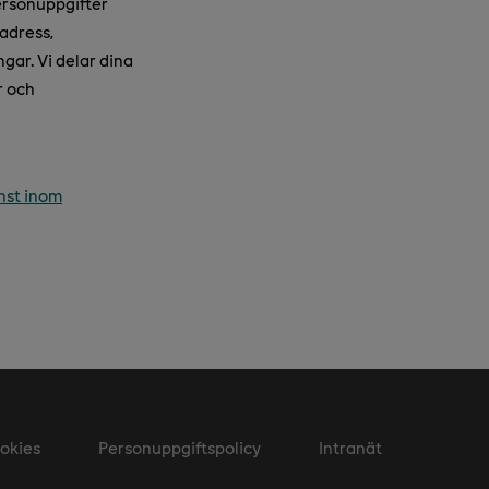
ersonuppgifter
adress,
gar. Vi delar dina
r och
nst inom
okies
Personuppgiftspolicy
Intranät