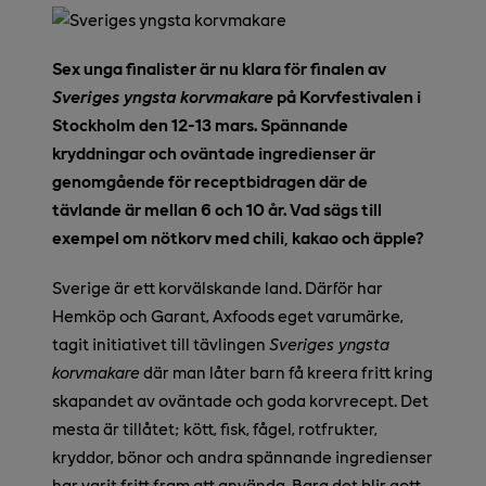
Sex unga finalister är nu klara för finalen av
Sveriges yngsta korvmakare
på Korvfestivalen i
Stockholm den 12-13 mars. Spännande
kryddningar och oväntade ingredienser är
genomgående för receptbidragen där de
tävlande är mellan 6 och 10 år. Vad sägs till
exempel om nötkorv med chili, kakao och äpple?
Sverige är ett korvälskande land. Därför har
Hemköp och Garant, Axfoods eget varumärke,
tagit initiativet till tävlingen
Sveriges yngsta
korvmakare
där man låter barn få kreera fritt kring
skapandet av oväntade och goda korvrecept. Det
mesta är tillåtet; kött, fisk, fågel, rotfrukter,
kryddor, bönor och andra spännande ingredienser
har varit fritt fram att använda. Bara det blir gott.