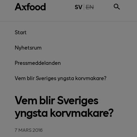
Gå direkt till innehåll
THE PAGE IS NOT 
SV
EN
Start
Nyhetsrum
Pressmeddelanden
Vem blir Sveriges yngsta korvmakare?
Vem blir Sveriges
yngsta korvmakare?
7 MARS 2016