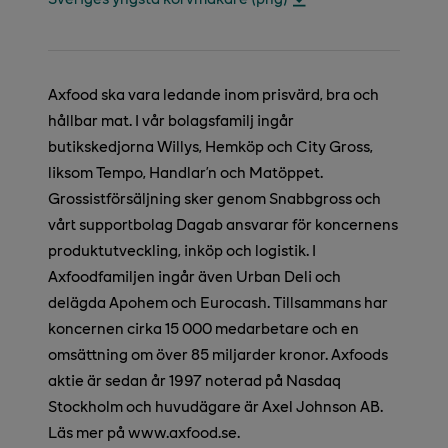
Axfood ska vara ledande inom prisvärd, bra och
hållbar mat. I vår bolagsfamilj ingår
butikskedjorna Willys, Hemköp och City Gross,
liksom Tempo, Handlar’n och Matöppet.
Grossistförsäljning sker genom Snabbgross och
vårt supportbolag Dagab ansvarar för koncernens
produktutveckling, inköp och logistik. I
Axfoodfamiljen ingår även Urban Deli och
delägda Apohem och Eurocash. Tillsammans har
koncernen cirka 15 000 medarbetare och en
omsättning om över 85 miljarder kronor. Axfoods
aktie är sedan år 1997 noterad på Nasdaq
Stockholm och huvudägare är Axel Johnson AB.
Läs mer på www.axfood.se.