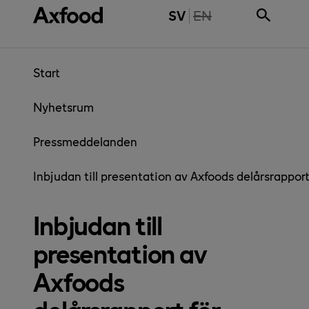
Gå direkt till innehåll
THE PAGE IS NOT 
SV
EN
Start
Nyhetsrum
Pressmeddelanden
Inbjudan till presentation av Axfoods delårsrapport
Inbjudan till
presentation av
Axfoods