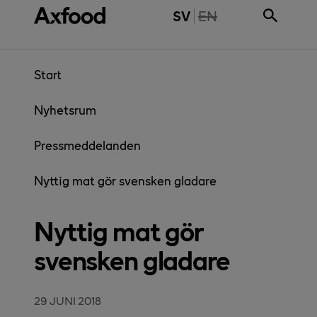
Gå direkt till innehåll
THE PAGE IS NOT 
SV
EN
Start
Nyhetsrum
Pressmeddelanden
Nyttig mat gör svensken gladare
Nyttig mat gör
svensken gladare
29 JUNI 2018