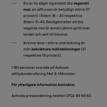
En av tio säger sig endast äta
veganskt
mat
, en siffra som är betydligt större (17
procent) i åldern 18 – 30 respektive
åldern 31-40. Benägenheten att äta
vegansk mat är annars jämnt spritt över
landet och sett till inkomst.
Kvinnor letar i större utsträckning än
män
bekvämare måltidslösningar
(31
respektive 19 procent).
1 180 personer svarade på Axfoods
attitydundersökning
Mat & Människor
.
För ytterligare information kontakta:
Axfoods pressavdelning, telefon 0702-89 89 83.