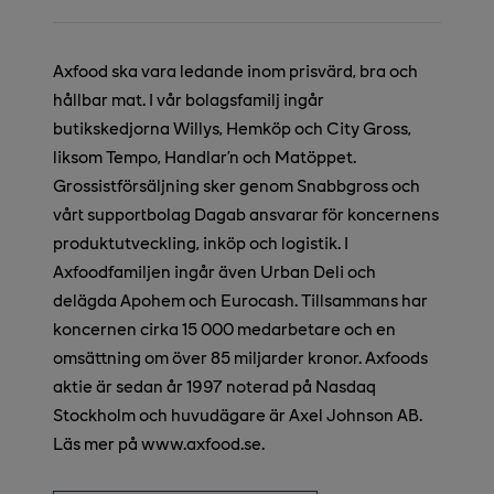
Axfood ska vara ledande inom prisvärd, bra och
hållbar mat. I vår bolagsfamilj ingår
butikskedjorna Willys, Hemköp och City Gross,
liksom Tempo, Handlar’n och Matöppet.
Grossistförsäljning sker genom Snabbgross och
vårt supportbolag Dagab ansvarar för koncernens
produktutveckling, inköp och logistik. I
Axfoodfamiljen ingår även Urban Deli och
delägda Apohem och Eurocash. Tillsammans har
koncernen cirka 15 000 medarbetare och en
omsättning om över 85 miljarder kronor. Axfoods
aktie är sedan år 1997 noterad på Nasdaq
Stockholm och huvudägare är Axel Johnson AB.
Läs mer på www.axfood.se.