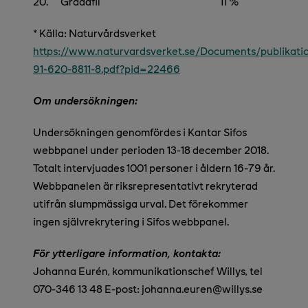
20.
Gräddfil 11 %
* Källa: Naturvårdsverket
https://www.naturvardsverket.se/Documents/publikat
91-620-8811-8.pdf?pid=22466
Om undersökningen:
Undersökningen genomfördes i Kantar Sifos
webbpanel under perioden 13-18 december 2018.
Totalt intervjuades 1001 personer i åldern 16-79 år.
Webbpanelen är riksrepresentativt rekryterad
utifrån slumpmässiga urval. Det förekommer
ingen självrekrytering i Sifos webbpanel
.
För ytterligare information, kontakta:
Johanna Eurén, kommunikationschef Willys, tel
070-346 13 48
E-post: johanna.euren@willys.se