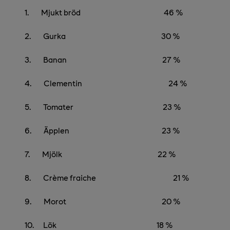
1.
Mjukt bröd 46 %
2.
Gurka 30 %
3.
Banan 27 %
4.
Clementin 24 %
5.
Tomater 23 %
6.
Äpplen 23 %
7.
Mjölk 22 %
8.
Crème fraiche 21 %
9.
Morot 20 %
10.
Lök 18 %