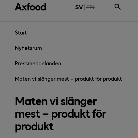
Gå direkt till innehåll
THE PAGE IS NOT 
SV
EN
Start
Nyhetsrum
Pressmeddelanden
Maten vi slänger mest – produkt för produkt
Maten vi slänger
mest – produkt för
produkt