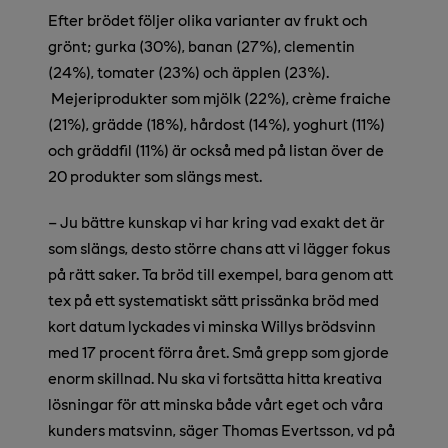
Efter brödet följer olika varianter av frukt och
grönt; gurka (30%), banan (27%), clementin
(24%), tomater (23%) och äpplen (23%).
Mejeriprodukter som mjölk (22%), crème fraiche
(21%), grädde (18%), hårdost (14%), yoghurt (11%)
och gräddfil (11%) är också med på listan över de
20 produkter som slängs mest.
– Ju bättre kunskap vi har kring vad exakt det är
som slängs, desto större chans att vi lägger fokus
på rätt saker. Ta bröd till exempel, bara genom att
tex på ett systematiskt sätt prissänka bröd med
kort datum lyckades vi minska Willys brödsvinn
med 17 procent förra året. Små grepp som gjorde
enorm skillnad. Nu ska vi fortsätta hitta kreativa
lösningar för att minska både vårt eget och våra
kunders matsvinn, säger Thomas Evertsson, vd på