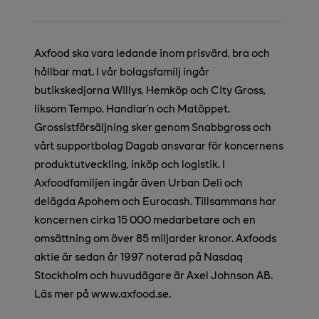
Axfood ska vara ledande inom prisvärd, bra och
hållbar mat. I vår bolagsfamilj ingår
butikskedjorna Willys, Hemköp och City Gross,
liksom Tempo, Handlar’n och Matöppet.
Grossistförsäljning sker genom Snabbgross och
vårt supportbolag Dagab ansvarar för koncernens
produktutveckling, inköp och logistik. I
Axfoodfamiljen ingår även Urban Deli och
delägda Apohem och Eurocash. Tillsammans har
koncernen cirka 15 000 medarbetare och en
omsättning om över 85 miljarder kronor. Axfoods
aktie är sedan år 1997 noterad på Nasdaq
Stockholm och huvudägare är Axel Johnson AB.
Läs mer på www.axfood.se.