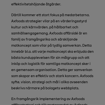
effektivitetshöjande åtgärder.
Därtill kommer ett stort fokus på medarbetarna.
Axfoods strategier vilar på en värderingsstyrd
kultur och kärnvärden, på hållbarhet och
samhällsengagemang. Axfoods affärsidé är en
familj av framgångsrika och särskiljande
matkoncept som vilar på tydlig samverkan. Detta
innebär bl.a. att varje matkoncept ska erbjuda den
bästa kundupplevelsen för sin målgrupp och att
inköp och logistik för samtliga matkoncept sker i
en gemensam organisation. Detta ger samverkan
som skapar en effektiv och stark koncern. Axfoods
syfte, vision, strategi och mål i olika avseenden
beskrivs närmare på bolagets webbplats.
En framgångsrik implementering av Axfoods
affärsstrategi och tillvaratagandet av Axfoods