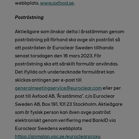
webbplats,
www.axfood.se
.
Poströstning
Aktieägare som önskar delta i årsstämman genom
poströstning på förhand ska avge sin poströst så
att poströsten är Euroclear Sweden tillhanda
senast torsdagen den 16 mars 2023. För
poströstning ska ett särskilt formulär användas.
Det ifyllda och undertecknade formuläret kan
skickas antingen per e-post till
generalmeetingservice@euroclear.com
eller per
post till Axfood AB, ”Årsstämma”, c/o Euroclear
Sweden AB, Box 191, 101 23 Stockholm. Aktieägare
som är fysisk person kan även avge poströst
elektroniskt genom verifiering med BankID via
Euroclear Swedens webbplats
https://anmalan.vpc.se/euroclearproxy
.