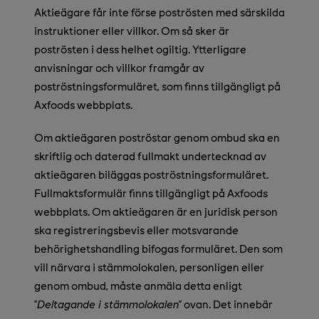
Aktieägare får inte förse poströsten med särskilda
instruktioner eller villkor. Om så sker är
poströsten i dess helhet ogiltig. Ytterligare
anvisningar och villkor framgår av
poströstningsformuläret, som finns tillgängligt på
Axfoods webbplats.
Om aktieägaren poströstar genom ombud ska en
skriftlig och daterad fullmakt undertecknad av
aktieägaren biläggas poströstningsformuläret.
Fullmaktsformulär finns tillgängligt på Axfoods
webbplats. Om aktieägaren är en juridisk person
ska registreringsbevis eller motsvarande
behörighetshandling bifogas formuläret. Den som
vill närvara i stämmolokalen, personligen eller
genom ombud, måste anmäla detta enligt
”
Deltagande i stämmolokalen
” ovan. Det innebär