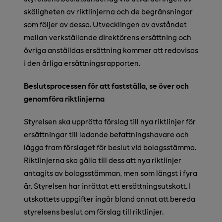
skäligheten av riktlinjerna och de begränsningar
som följer av dessa. Utvecklingen av avståndet
mellan verkställande direktörens ersättning och
övriga anställdas ersättning kommer att redovisas
i den årliga ersättningsrapporten.
Beslutsprocessen för att fastställa, se över och
genomföra riktlinjerna
Styrelsen ska upprätta förslag till nya riktlinjer för
ersättningar till ledande befattningshavare och
lägga fram förslaget för beslut vid bolagsstämma.
Riktlinjerna ska gälla till dess att nya riktlinjer
antagits av bolagsstämman, men som längst i fyra
år. Styrelsen har inrättat ett ersättningsutskott. I
utskottets uppgifter ingår bland annat att bereda
styrelsens beslut om förslag till riktlinjer.