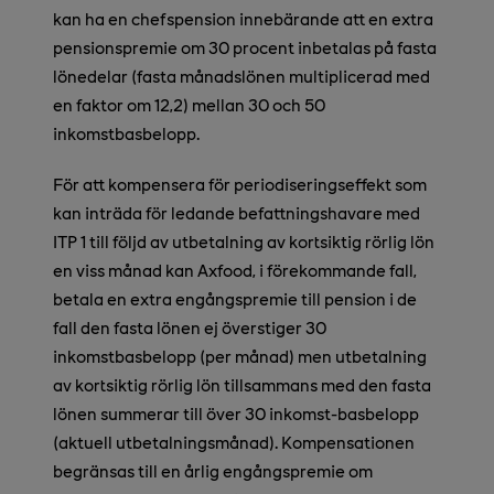
kan ha en chefspension innebärande att en extra
pensionspremie om 30 procent inbetalas på fasta
lönedelar (fasta månadslönen multiplicerad med
en faktor om 12,2) mellan 30 och 50
inkomstbasbelopp.
För att kompensera för periodiseringseffekt som
kan inträda för ledande befattningshavare med
ITP 1 till följd av utbetalning av kortsiktig rörlig lön
en viss månad kan Axfood, i förekommande fall,
betala en extra engångspremie till pension i de
fall den fasta lönen ej överstiger 30
inkomstbasbelopp (per månad) men utbetalning
av kortsiktig rörlig lön tillsammans med den fasta
lönen summerar till över 30 inkomst-basbelopp
(aktuell utbetalningsmånad). Kompensationen
begränsas till en årlig engångspremie om