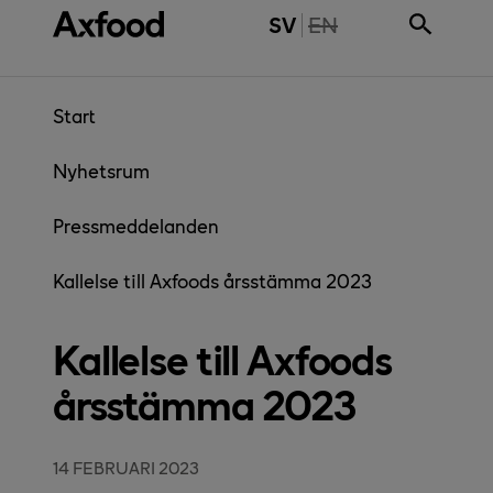
Gå direkt till innehåll
THE PAGE IS NOT 
SV
EN
Start
Nyhetsrum
Pressmeddelanden
Kallelse till Axfoods årsstämma 2023
Kallelse till Axfoods
årsstämma 2023
14 FEBRUARI 2023