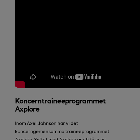
Koncerntraineeprogrammet
Axplore
Inom Axel Johnson har vi det
koncerngemensamma traineeprogrammet
Axplore. Syftet med Axplore är att få in ny