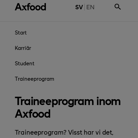
Gå direkt till innehåll
SWITCH TO ENGL
SV
EN
Start
Karriär
Student
Traineeprogram
Traineeprogram inom
Axfood
Traineeprogram? Visst har vi det,