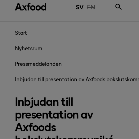
Gå direkt till innehåll
THE PAGE IS NOT 
SV
EN
Start
Nyhetsrum
Pressmeddelanden
Inbjudan till presentation av Axfoods bokslutsko
Inbjudan till
presentation av
Axfoods