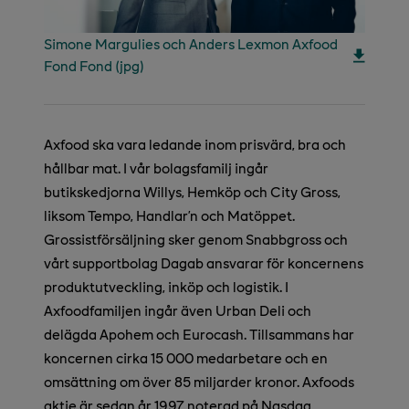
Simone Margulies och Anders Lexmon Axfood
Fond Fond (jpg)
Axfood ska vara ledande inom prisvärd, bra och
hållbar mat. I vår bolagsfamilj ingår
butikskedjorna Willys, Hemköp och City Gross,
liksom Tempo, Handlar’n och Matöppet.
Grossistförsäljning sker genom Snabbgross och
vårt supportbolag Dagab ansvarar för koncernens
produktutveckling, inköp och logistik. I
Axfoodfamiljen ingår även Urban Deli och
delägda Apohem och Eurocash. Tillsammans har
koncernen cirka 15 000 medarbetare och en
omsättning om över 85 miljarder kronor. Axfoods
aktie är sedan år 1997 noterad på Nasdaq