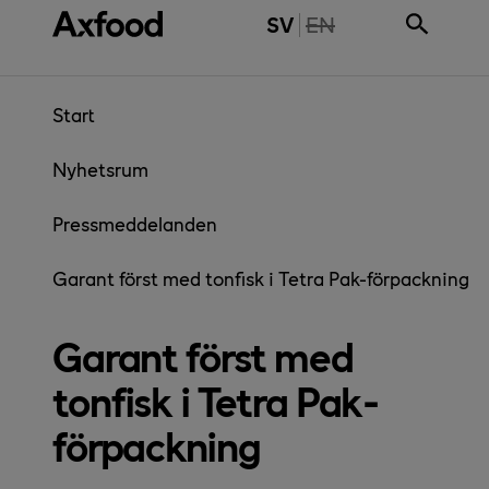
Gå direkt till innehåll
THE PAGE IS NOT 
SV
EN
Start
Nyhetsrum
Pressmeddelanden
Garant först med tonfisk i Tetra Pak-förpackning
Garant först med
tonfisk i Tetra Pak-
förpackning