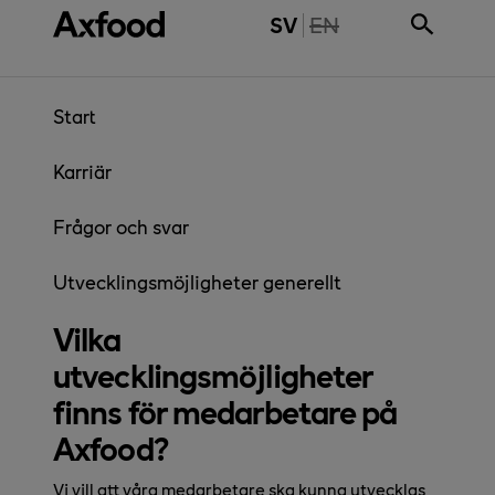
Gå direkt till innehåll
THE PAGE IS NOT 
SV
EN
Start
Karriär
Frågor och svar
Utvecklingsmöjligheter generellt
Vilka
utvecklingsmöjligheter
finns för medarbetare på
Axfood?
Vi vill att våra medarbetare ska kunna utvecklas