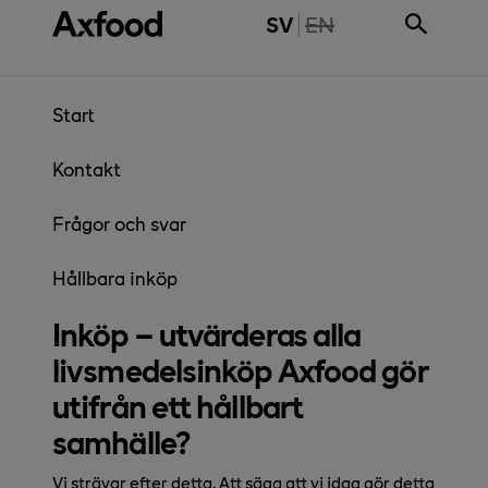
Gå direkt till innehåll
THE PAGE IS NOT 
SV
EN
Start
Kontakt
Frågor och svar
Hållbara inköp
Inköp – utvärderas alla
livsmedelsinköp Axfood gör
utifrån ett hållbart
samhälle?
Vi strävar efter detta. Att säga att vi idag gör detta