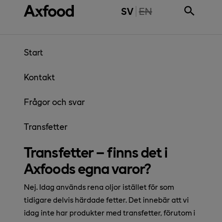
Gå direkt till innehåll
THE PAGE IS NOT 
SV
EN
Start
Kontakt
Frågor och svar
Transfetter
Transfetter – finns det i
Axfoods egna varor?
Nej. Idag används rena oljor istället för som
tidigare delvis härdade fetter. Det innebär att vi
idag inte har produkter med transfetter, förutom i