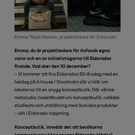
Emma Töpel Hanson, projektledare för Eldorado.
Emma, du är projektledare för Axfoods egna
varor och en av initiativtagarna till Eldorados
firande. Vad sker den 10 december?
– Vi kommer att fira Eldorados 50-årsdag med en
heldag på A house i Stockholm där vi klär om
lokalerna till en snygg konceptbutik. Där väntar
matstudio, toalettkuddrum, konceptbutik, cafédel,
studieyta och utställning med ikoniska produkter
– allt i Eldorado-tappning.
Konceptbutik, innebär det att besökarna
kommer kunna köpa snygga Eldorado-kläder?