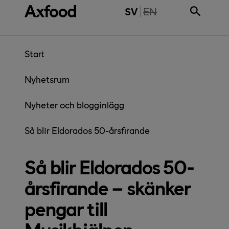
Gå direkt till innehåll
THE PAGE IS NOT 
SV
EN
Start
Nyhetsrum
Nyheter och blogginlägg
Så blir Eldorados 50-årsfirande
Så blir Eldorados 50-
årsfirande – skänker
pengar till