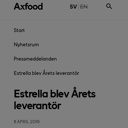
Gå direkt till innehåll
THE PAGE IS NOT 
SV
EN
Start
Nyhetsrum
Pressmeddelanden
Estrella blev Årets leverantör
Estrella blev Årets
leverantör
8 APRIL 2019