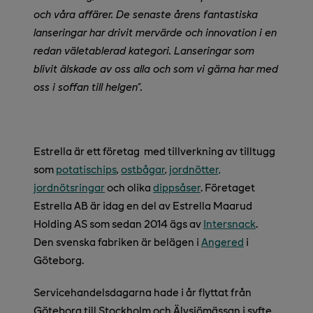
och våra affärer. De senaste årens fantastiska
lanseringar har drivit mervärde och innovation i en
redan väletablerad kategori. Lanseringar som
blivit älskade av oss alla och som vi gärna har med
oss i soffan till helgen”.
Estrella
är ett företag med tillverkning av tilltugg
som
potatischips
,
ostbågar
,
jordnötter,
jordnötsringar
och olika
dippsåser
. Företaget
Estrella AB är idag en del av Estrella Maarud
Holding AS som sedan 2014 ägs av
Intersnack
.
Den svenska fabriken är belägen i
Angered
i
Göteborg.
Servicehandelsdagarna hade i år flyttat från
Göteborg till Stockholm och Älvsjömässan i syfte