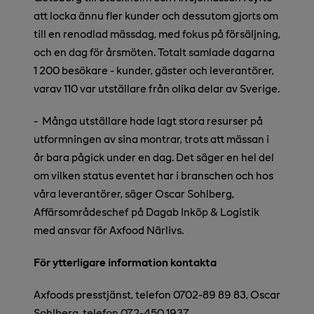
att locka ännu fler kunder och dessutom gjorts om
till en renodlad mässdag, med fokus på försäljning,
och en dag för årsmöten. Totalt samlade dagarna
1
200 besökare - kunder, gäster och leverantörer,
varav 110 var utställare från olika delar av Sverige.
-
Många utställare hade lagt stora resurser på
utformningen av sina montrar, trots att mässan i
år bara pågick under en dag. Det säger en hel del
om vilken status eventet har i branschen och hos
våra leverantörer
,
säger Oscar Sohlberg,
Affärsområdeschef på Dagab Inköp & Logistik
med ansvar för Axfood Närlivs.
För ytterligare information kontakta
Axfoods presstjänst, telefon 0702-89 89 83,
Oscar
Sohlberg, telefon 072-450 1937