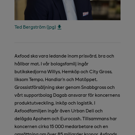
Ted Bergström (jpg)
Axfood ska vara ledande inom prisvärd, bra och
hållbar mat. I vår bolagsfamilj ingår
butikskedjorna Willys, Hemköp och City Gross,
liksom Tempo, Handlar’n och Matöppet.
Grossistförsäljning sker genom Snabbgross och
vårt supportbolag Dagab ansvarar för koncernens
produktutveckling, inköp och logistik. I
Axfoodfamiljen ingår även Urban Deli och
delägda Apohem och Eurocash. Tillsammans har
koncernen cirka 15 000 medarbetare och en
omsättning om över 85 miljarder kronor. Axfoods