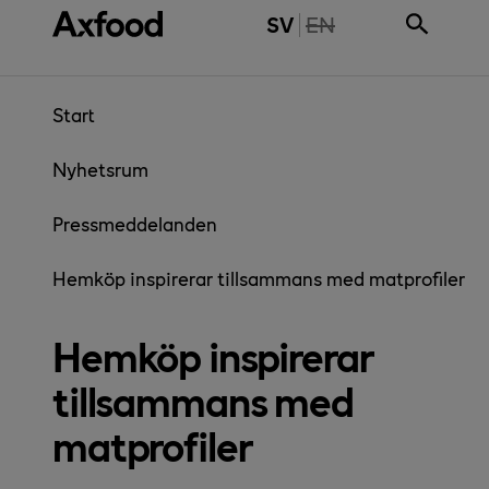
Gå direkt till innehåll
THE PAGE IS NOT 
SV
EN
Start
Nyhetsrum
Pressmeddelanden
Hemköp inspirerar tillsammans med matprofiler
Hemköp inspirerar
tillsammans med
matprofiler