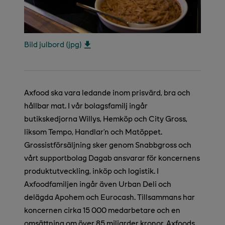
Bild julbord (jpg)
Axfood ska vara ledande inom prisvärd, bra och
hållbar mat. I vår bolagsfamilj ingår
butikskedjorna Willys, Hemköp och City Gross,
liksom Tempo, Handlar’n och Matöppet.
Grossistförsäljning sker genom Snabbgross och
vårt supportbolag Dagab ansvarar för koncernens
produktutveckling, inköp och logistik. I
Axfoodfamiljen ingår även Urban Deli och
delägda Apohem och Eurocash. Tillsammans har
koncernen cirka 15 000 medarbetare och en
omsättning om över 85 miljarder kronor. Axfoods