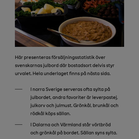
Här presenteras försäljningsstatistik över
svenskarnas julbord där bostadsort delvis styr
urvalet. Hela underlaget finns på nästa sida.
I norra Sverige serveras ofta sylta på
julbordet, andra favoriter är leverpastej,
julkorv och julmust. Grönkål, brunkål och
rödkål köps sällan.
I Dalarna och Värmland står vörtbröd
och grönkål på bordet. Sällan syns sylta.