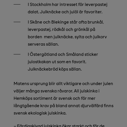
I Stockholm har intresset för leverpastej
dalat. Julknäcke och julöl är favoriter.
I Skåne och Blekinge står ofta brunkål,
leverpastej, rödkål och grönkål på
borden men julknäcke, sylta och julkorv
serveras sällan.
I Östergötland och Småland sticker
julostkakan ut som en favorit.
Julknäckebröd köps sällan.
Matens ursprung blir allt viktigare och under julen
väljer många svenska råvaror. All julskinka i
Hemköps sortiment är svensk och för mer
långtgående krav på bland annat djurvälfärd finns
svensk ekologisk julskinka.
– Färdigskivad julskinka ökar starkt och för de