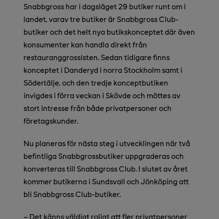
Snabbgross har i dagsläget 29 butiker runt om i
landet, varav tre butiker är Snabbgross Club-
butiker och det helt nya butikskonceptet där även
konsumenter kan handla direkt från
restauranggrossisten. Sedan tidigare finns
konceptet i Danderyd i norra Stockholm samt i
Södertälje, och den tredje konceptbutiken
invigdes i förra veckan i Skövde och möttes av
stort intresse från både privatpersoner och
företagskunder.
Nu planeras för nästa steg i utvecklingen när två
befintliga Snabbgrossbutiker uppgraderas och
konverteras till Snabbgross Club. I slutet av året
kommer butikerna i Sundsvall och Jönköping att
bli Snabbgross Club-butiker.
– Det känns väldigt roligt att fler privatpersoner