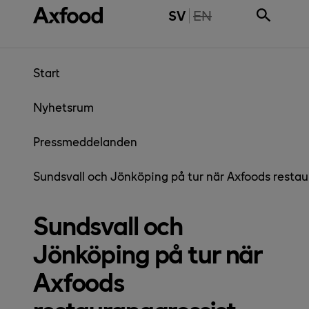
Gå direkt till innehåll
THE PAGE IS NOT 
SV
EN
Start
Nyhetsrum
Pressmeddelanden
Sundsvall och Jönköping på tur när Axfoods resta
Sundsvall och
Jönköping på tur när
Axfoods