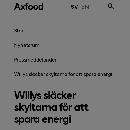
Gå direkt till innehåll
THE PAGE IS NOT 
SV
EN
Start
Nyhetsrum
Pressmeddelanden
Willys släcker skyltarna för att spara energi
Willys släcker
skyltarna för att
spara energi