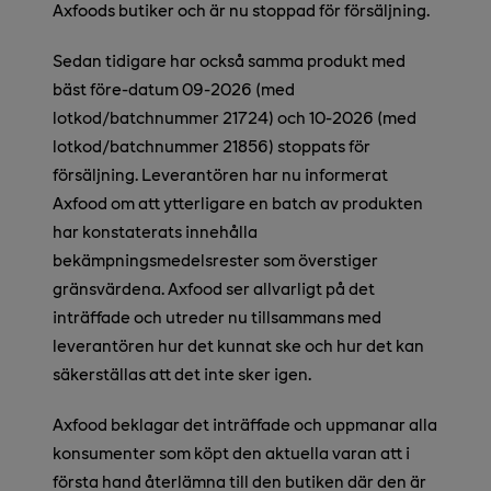
Axfoods butiker och är nu stoppad för försäljning.
Sedan tidigare har också samma produkt med
bäst före-datum 09-2026 (med
lotkod/batchnummer 21724) och 10-2026 (med
lotkod/batchnummer 21856) stoppats för
försäljning. Leverantören har nu informerat
Axfood om att ytterligare en batch av produkten
har konstaterats innehålla
bekämpningsmedelsrester som överstiger
gränsvärdena. Axfood ser allvarligt på det
inträffade och utreder nu tillsammans med
leverantören hur det kunnat ske och hur det kan
säkerställas att det inte sker igen.
Axfood beklagar det inträffade och uppmanar alla
konsumenter som köpt den aktuella varan att i
första hand återlämna till den butiken där den är