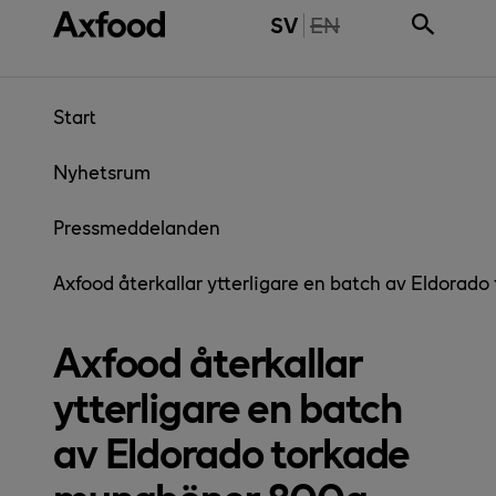
Gå direkt till innehåll
THE PAGE IS NOT 
SV
EN
Start
Nyhetsrum
Pressmeddelanden
Axfood återkallar ytterligare en batch av Eldora
Axfood återkallar
ytterligare en batch
av Eldorado torkade