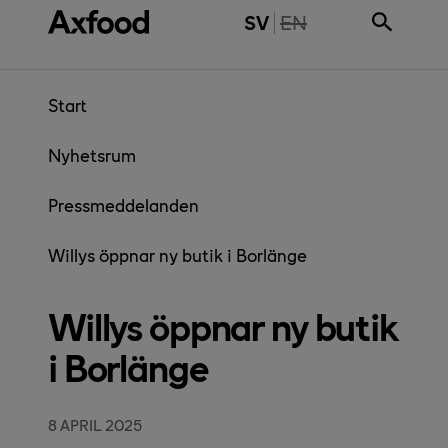
Gå direkt till innehåll
THE PAGE IS NOT 
SV
EN
Start
Nyhetsrum
Pressmeddelanden
Willys öppnar ny butik i Borlänge
Willys öppnar ny butik
i Borlänge
8 APRIL 2025