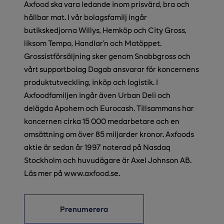
Axfood ska vara ledande inom prisvärd, bra och
hållbar mat. I vår bolagsfamilj ingår
butikskedjorna Willys, Hemköp och City Gross,
liksom Tempo, Handlar’n och Matöppet.
Grossistförsäljning sker genom Snabbgross och
vårt supportbolag Dagab ansvarar för koncernens
produktutveckling, inköp och logistik. I
Axfoodfamiljen ingår även Urban Deli och
delägda Apohem och Eurocash. Tillsammans har
koncernen cirka 15 000 medarbetare och en
omsättning om över 85 miljarder kronor. Axfoods
aktie är sedan år 1997 noterad på Nasdaq
Stockholm och huvudägare är Axel Johnson AB.
Läs mer på www.axfood.se.
Prenumerera