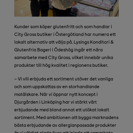
Kunder som köper glutenfritt och som handlar i
City Gross butiker i Östergötland har numera ett
lokalt alternativ att välja på. Lysings Konditori &
Glutenfria Bageri i Ödeshög ingår ett nära
samarbete med City Gross, vilket innebär unika
produkter till hög kvalitet i regionens butiker.
– Vi vill erbjuda ett sortiment utöver det vanliga
och som uppskattas av en storhandlande
matälskare. När vi öppnar nytt koncept i
Djurgården i Linköping
har vi stärkt vårt
erbjudande med bland annat ett utökat lokalt
sortiment. Med ambitionen att bygga marknadens
bästa erbjudande av allergianpassade produkter
är vi väldigt glada över att inleda ett samarbete