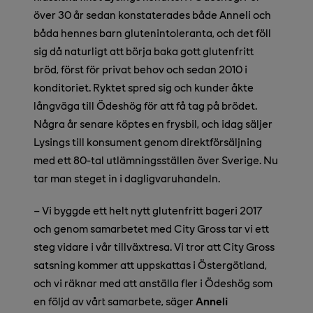
över 30 år sedan konstaterades både Anneli och
båda hennes barn glutenintoleranta, och det föll
sig då naturligt att börja baka gott glutenfritt
bröd, först för privat behov och sedan 2010 i
konditoriet. Ryktet spred sig och kunder åkte
långväga till Ödeshög för att få tag på brödet.
Några år senare köptes en frysbil, och idag säljer
Lysings till konsument genom direktförsäljning
med ett 80-tal utlämningsställen över Sverige. Nu
tar man steget in i dagligvaruhandeln.
– Vi byggde ett helt nytt glutenfritt bageri 2017
och genom samarbetet med City Gross tar vi ett
steg vidare i vår tillväxtresa. Vi tror att City Gross
satsning kommer att uppskattas i Östergötland,
och vi räknar med att anställa fler i Ödeshög som
en följd av vårt samarbete, säger
Anneli