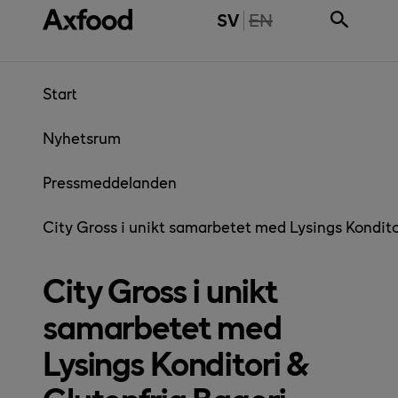
Gå direkt till innehåll
THE PAGE IS NOT 
SV
EN
Start
Nyhetsrum
Pressmeddelanden
City Gross i unikt samarbetet med Lysings Kondito
City Gross i unikt
samarbetet med
Lysings Konditori &