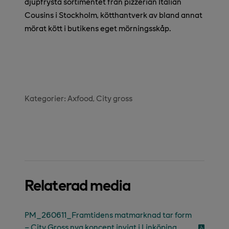
djupfrysta sortimentet från pizzerian Italian
Cousins i Stockholm, kötthantverk av bland annat
mörat kött i butikens eget mörningsskåp.
Kategorier:
Axfood
City gross
Relaterad media
PM_260611_Framtidens matmarknad tar form
– City Gross nya koncept invigt i Linköping