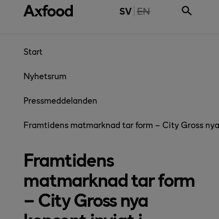
Gå direkt till innehåll
THE PAGE IS NOT 
SV
EN
Start
Nyhetsrum
Pressmeddelanden
Framtidens matmarknad tar form – City Gross nya 
Framtidens
matmarknad tar form
– City Gross nya