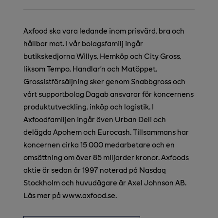
Axfood ska vara ledande inom prisvärd, bra och
hållbar mat. I vår bolagsfamilj ingår
butikskedjorna Willys, Hemköp och City Gross,
liksom Tempo, Handlar’n och Matöppet.
Grossistförsäljning sker genom Snabbgross och
vårt supportbolag Dagab ansvarar för koncernens
produktutveckling, inköp och logistik. I
Axfoodfamiljen ingår även Urban Deli och
delägda Apohem och Eurocash. Tillsammans har
koncernen cirka 15 000 medarbetare och en
omsättning om över 85 miljarder kronor. Axfoods
aktie är sedan år 1997 noterad på Nasdaq
Stockholm och huvudägare är Axel Johnson AB.
Läs mer på www.axfood.se.