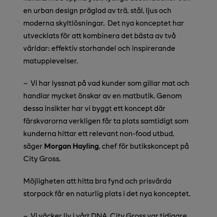
en urban design präglad av trä, stål, ljus och
moderna skyltlösningar. Det nya konceptet har
utvecklats för att kombinera det bästa av två
världar: effektiv storhandel och inspirerande
matupplevelser.
– Vi har lyssnat på vad kunder som gillar mat och
handlar mycket önskar av en matbutik. Genom
dessa insikter har vi byggt ett koncept där
färskvarorna verkligen får ta plats samtidigt som
kunderna hittar ett relevant non-food utbud,
säger
Morgan Hayling
, chef för butikskoncept på
City Gross.
Möjligheten att hitta bra fynd och prisvärda
storpack får en naturlig plats i det nya konceptet.
– Vi väcker liv i vårt DNA, City Gross var tidigare