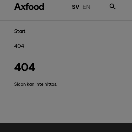
Gå direkt till innehåll
THE PAGE IS NOT 
SV
EN
Start
404
404
Sidan kan inte hittas.