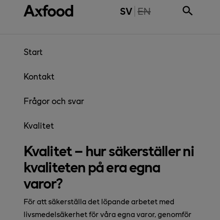
Gå direkt till innehåll
THE PAGE IS NOT 
SV
EN
Start
Kontakt
Frågor och svar
Kvalitet
Kvalitet – hur säkerställer ni
kvaliteten på era egna
varor?
För att säkerställa det löpande arbetet med
livsmedelsäkerhet för våra egna varor, genomför