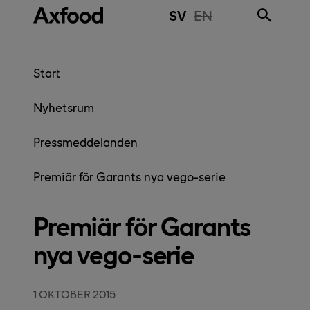
Gå direkt till innehåll
THE PAGE IS NOT 
SV
EN
Start
Nyhetsrum
Pressmeddelanden
Premiär för Garants nya vego-serie
Premiär för Garants
nya vego-serie
1 OKTOBER 2015