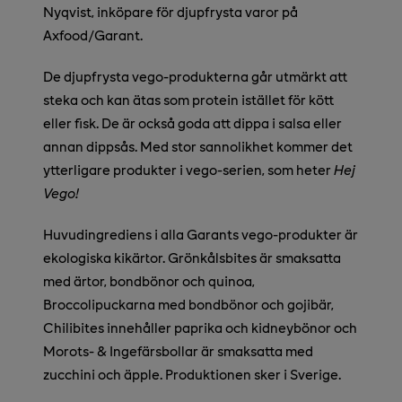
Nyqvist, inköpare för djupfrysta varor på
Axfood/Garant.
De djupfrysta vego-produkterna
går
utmärkt att
steka och kan ätas som protein istället för kött
eller fisk. De är
också
goda att dippa i salsa eller
annan dippsås
. Med stor sannolikhet kommer det
ytterligare produkter i vego-serien, som heter
Hej
Vego!
Huvudingrediens i alla Garants vego-produkter är
ekologiska kikärtor. Grönkålsbites är smaksatta
med ärtor, bondbönor och quinoa,
Broccolipuckarna med bondbönor och gojibär,
Chilibites innehåller paprika och kidneybönor och
Morots- & Ingefärsbollar är smaksatta med
zucchini och äpple. Produktionen sker i Sverige.