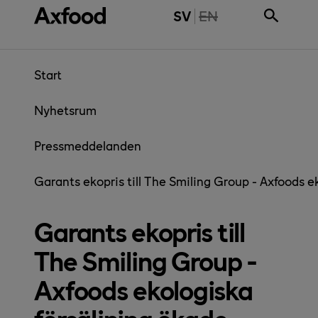
Gå direkt till innehåll
THE PAGE IS NOT 
SV
EN
Start
Nyhetsrum
Pressmeddelanden
Garants ekopris till The Smiling Group - Axfoods 
Garants ekopris till
The Smiling Group -
Axfoods ekologiska