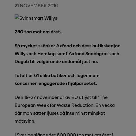
21 NOVEMBER 2016
250 ton mat om året.
Så mycket skänker Axfood och dess butikskedjor
Willys och Hemköp samt Axfood Snabbgross och
Dagab till välgörande ändamål just nu.
Totalt är 61 olika butiker och lager inom
koncernen engagerade i hjälparbetet.
Den 19-27 november är av EU utlyst till ”The
European Week for Waste Reduction. En vecka
där man sätter ljuset på inte minst minskat
matsvinn.
I Sverige slängs det 600 000 ton mat om året i