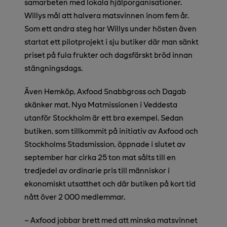
samarbeten med lokala hjälporganisationer.
Willys mål att halvera matsvinnen inom fem år.
Som ett andra steg har Willys under hösten även
startat ett pilotprojekt i sju butiker där man sänkt
priset på fula frukter och dagsfärskt bröd innan
stängningsdags.
Även Hemköp, Axfood Snabbgross och Dagab
skänker mat. Nya Matmissionen i Veddesta
utanför Stockholm är ett bra exempel. Sedan
butiken, som tillkommit på initiativ av Axfood och
Stockholms Stadsmission, öppnade i slutet av
september har cirka 25 ton mat sålts till en
tredjedel av ordinarie pris till människor i
ekonomiskt utsatthet och där butiken på kort tid
nått över 2 000 medlemmar.
–
Axfood jobbar brett med att minska matsvinnet