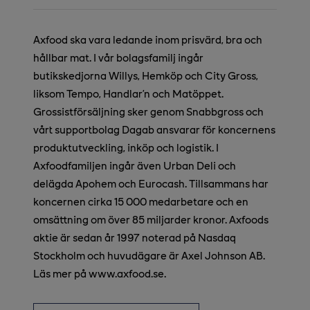
Axfood ska vara ledande inom prisvärd, bra och
hållbar mat. I vår bolagsfamilj ingår
butikskedjorna Willys, Hemköp och City Gross,
liksom Tempo, Handlar’n och Matöppet.
Grossistförsäljning sker genom Snabbgross och
vårt supportbolag Dagab ansvarar för koncernens
produktutveckling, inköp och logistik. I
Axfoodfamiljen ingår även Urban Deli och
delägda Apohem och Eurocash. Tillsammans har
koncernen cirka 15 000 medarbetare och en
omsättning om över 85 miljarder kronor. Axfoods
aktie är sedan år 1997 noterad på Nasdaq
Stockholm och huvudägare är Axel Johnson AB.
Läs mer på www.axfood.se.