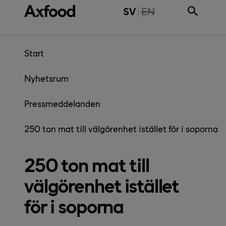
Gå direkt till innehåll
THE PAGE IS NOT 
SV
EN
Start
Nyhetsrum
Pressmeddelanden
250 ton mat till välgörenhet istället för i soporna
250 ton mat till
välgörenhet istället
för i soporna