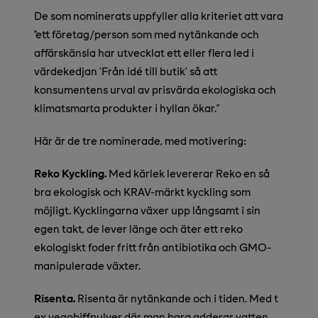
De som nominerats uppfyller alla kriteriet att vara
”ett företag/person som med nytänkande och
affärskänsla har utvecklat ett eller flera led i
värdekedjan ’Från idé till butik’ så att
konsumentens urval av prisvärda ekologiska och
klimatsmarta produkter i hyllan ökar.”
Här är de tre nominerade, med motivering:
Reko Kyckling.
Med kärlek levererar Reko en så
bra ekologisk och KRAV-märkt kyckling som
möjligt. Kycklingarna växer upp långsamt i sin
egen takt, de lever länge och äter ett reko
ekologiskt foder fritt från antibiotika och GMO-
manipulerade växter.
Risenta.
Risenta är nytänkande och i tiden. Med t
ex vegobiffpulver där man bara adderar vatten