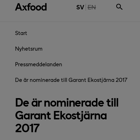
Gå direkt till innehåll
THE PAGE IS NOT 
SV
EN
Start
Nyhetsrum
Pressmeddelanden
De är nominerade till Garant Ekostjärna 2017
De är nominerade till
Garant Ekostjärna
2017