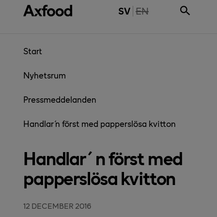
Gå direkt till innehåll
THE PAGE IS NOT 
SV
EN
Start
Nyhetsrum
Pressmeddelanden
Handlar´n först med papperslösa kvitton
Handlar´n först med
papperslösa kvitton
12 DECEMBER 2016