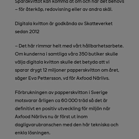
Sparakvittot kan komma åt om och när det behövs
– för återköp, redovisning eller av andra skäl.
Digitala kvitton är godkända av Skatteverket
sedan 2012
–
Det här rimmar helt med vårt hållbarhetsarbete.
Om kunderna i samtliga våra 350 butiker skulle
välja digitala kvitton skulle det betyda att vi
sparar drygt 12 miljoner papperskvitton om året,
säger Eva Pettersson, vd för Axfood Närlivs.
Förbrukningen av papperskvitton i Sverige
motsvarar årligen ca 60 000 träd så det är
definitivt en positiv utveckling för miljön när
Axfood Närlivs nu är först ut inom
dagligvarubranschen med den här tekniska och
enkla lösningen.