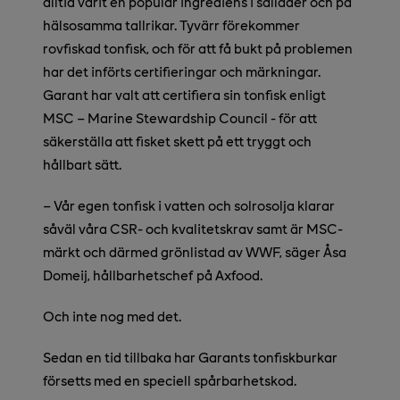
alltid varit en populär ingrediens i sallader och på
hälsosamma tallrikar. Tyvärr förekommer
rovfiskad tonfisk, och för att få bukt på problemen
har det införts certifieringar och märkningar.
Garant har valt att certifiera sin tonfisk enligt
MSC – Marine Stewardship Council - för att
säkerställa att fisket skett på ett tryggt och
hållbart sätt.
– Vår egen tonfisk i vatten och solrosolja klarar
såväl våra CSR- och kvalitetskrav samt är MSC-
märkt och därmed grönlistad av WWF, säger Åsa
Domeij, hållbarhetschef på Axfood.
Och inte nog med det.
Sedan en tid tillbaka har Garants tonfiskburkar
försetts med en speciell spårbarhetskod.