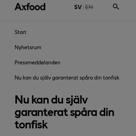
Gå direkt till innehåll
THE PAGE IS NOT 
SV
EN
Start
Nyhetsrum
Pressmeddelanden
Nu kan du själv garanterat spåra din tonfisk
Nu kan du själv
garanterat spåra din
tonfisk