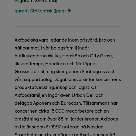
garant SM tonfisk (jpeg)
Axfood ska vara ledande inom prisvärd, bra och
hållbar mat. I vår bolagsfamilj ingår
butikskedjorna Willys, Hemköp och City Gross,
liksom Tempo, Handlar’n och Matöppet.
Grossistförsäljning sker genom Snabbgross och
vårt supportbolag Dagab ansvarar för koncernens
produktutveckling, inköp och logistik. I
Axfoodfamiljen ingår även Urban Deli och
delägda Apohem och Eurocash. Tillsammans har
koncernen cirka 15 000 medarbetare och en
omsättning om över 85 miljarder kronor. Axfoods
aktie är sedan år 1997 noterad på Nasdaq
Stockholm och huvudägare är Axel Johnson AB.