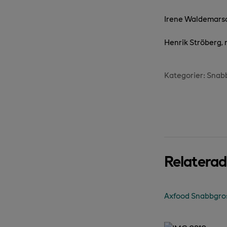
Irene Waldemarso
Henrik Ströberg,
Kategorier:
Snab
Relatera
Axfood Snabbgross 