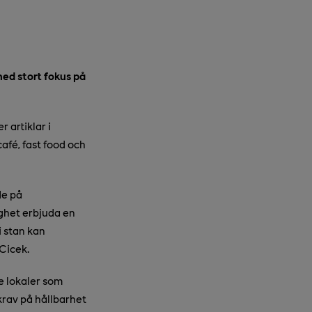
ed stort fokus på
 artiklar i
café, fast food och
de på
ighet erbjuda en
 stan kan
Cicek.
e lokaler som
krav på hållbarhet