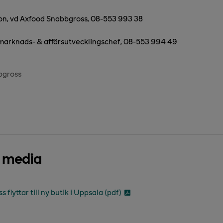
n, vd Axfood Snabbgross, 08-553 993 38
 marknads- & affärsutvecklingschef, 08-553 994 49
bgross
d media
flyttar till ny butik i Uppsala (pdf)