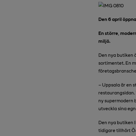
Den 6 april öppna
En större, moder
miljö.
Den nya butiken är
sortimentet. En
m
företagsbransche
– Uppsala är en s
restaurangsidan. V
ny supermodern bu
utveckla sina egn
Den nya butiken l
tidigare tillhört