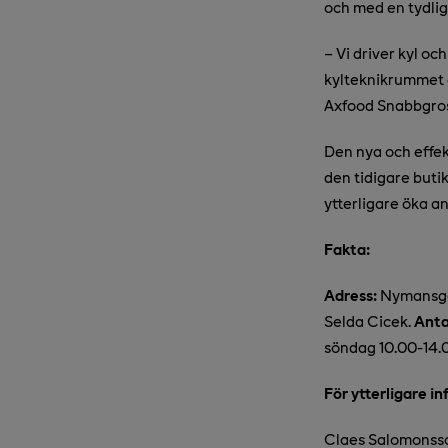
och med en tydlig 
– Vi driver kyl oc
kylteknikrummet o
Axfood Snabbgros
Den nya och effe
den tidigare butik
ytterligare öka a
Fakta:
Adress:
Nymansga
Selda Cicek.
Anta
söndag 10.00-14.
För ytterligare i
Claes Salomonsso