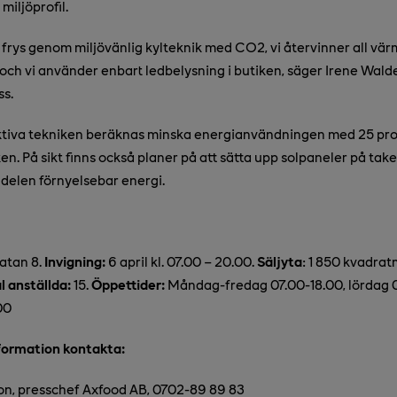
miljöprofil.
h frys genom miljövänlig kylteknik med CO2, vi återvinner all vär
ch vi använder enbart ledbelysning i butiken, säger Irene Wald
s.
ktiva tekniken beräknas minska energianvändningen med 25 pr
en. På sikt finns också planer på att sätta upp solpaneler på taket
ndelen förnyelsebar energi.
tan 8.
Invigning:
6 april kl. 07.00 – 20.00.
Säljyta
: 1 850 kvadrat
l anställda:
15.
Öppettider:
Måndag-fredag 07.00-18.00, lördag 
00
nformation kontakta:
n, presschef Axfood AB, 0702-89 89 83