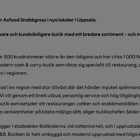
r Axfood Snabbgross i nya lokaler i Uppsala.
nare och kundvänligare butik med ett bredare sortiment - och m
 500 kvadratmeter större än den tidigare och har cirka 1 000 fler
odern cash & carry-butik som riktar sig speciellt till restaurang, 
n i regionen.
tad i en region med stor tillväxt där det händer mycket spännan
i vill genom ett brett utbud, personlig service och hög tillgängl
tik som betyder att restauranger, caféer och snabbmatställen i
a verksamheter på bästa möjliga sätt, säger butikschefen Selda 
igger i stadsdelen Boländerna, vid vattentornet, och i upprustad
 Ö&B. Butiken är helt ombyggd och modernt upprustad med höga 