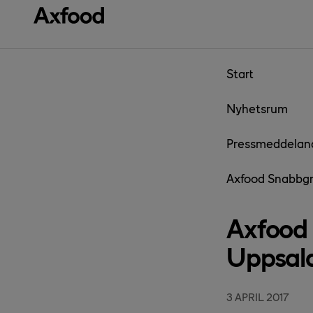
Gå direkt till innehåll
Start
Nyhetsrum
Pressmeddelan
Axfood Snabbgros
Axfood S
Uppsal
3 APRIL 2017