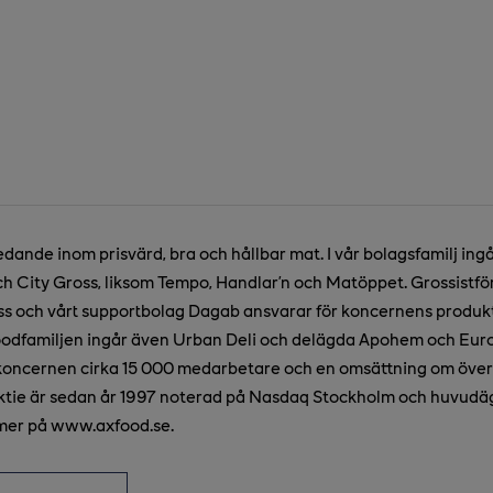
edande inom prisvärd, bra och hållbar mat. I vår bolagsfamilj ing
h City Gross, liksom Tempo, Handlar’n och Matöppet. Grossistför
 och vårt supportbolag Dagab ansvarar för koncernens produkt
xfoodfamiljen ingår även Urban Deli och delägda Apohem och Eur
koncernen cirka 15 000 medarbetare och en omsättning om över 
aktie är sedan år 1997 noterad på Nasdaq Stockholm och huvudä
mer på www.axfood.se.