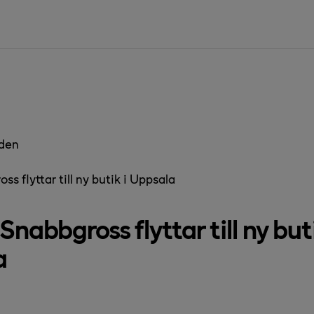
den
s flyttar till ny butik i Uppsala
nabbgross flyttar till ny buti
a