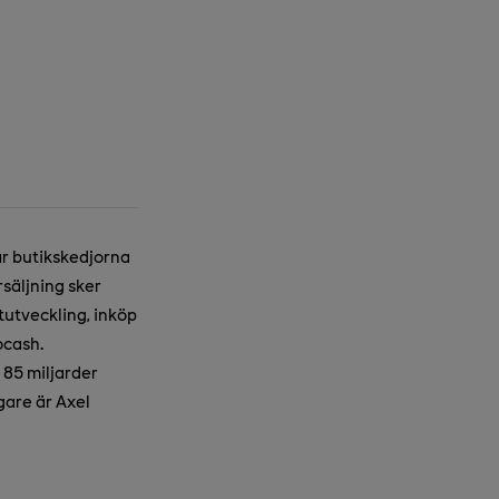
år butikskedjorna
säljning sker
utveckling, inköp
ocash.
85 miljarder
gare är Axel