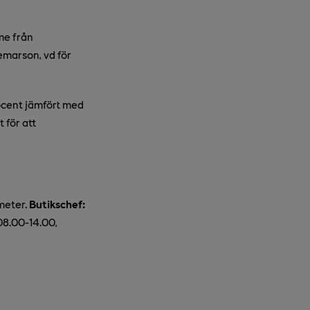
me från
emarson, vd för
ocent jämfört med
 för att
meter.
Butikschef:
08.00-14.00,