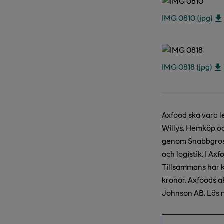
IMG 0810 (jpg)
IMG 0818 (jpg)
Axfood ska vara l
Willys, Hemköp oc
genom Snabbgross
och logistik. I A
Tillsammans har 
kronor. Axfoods 
Johnson AB. Läs 