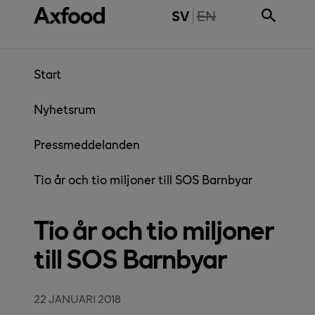
Gå direkt till innehåll
THE PAGE IS NOT 
SV
EN
Start
Nyhetsrum
Pressmeddelanden
Tio år och tio miljoner till SOS Barnbyar
Tio år och tio miljoner
till SOS Barnbyar
22 JANUARI 2018