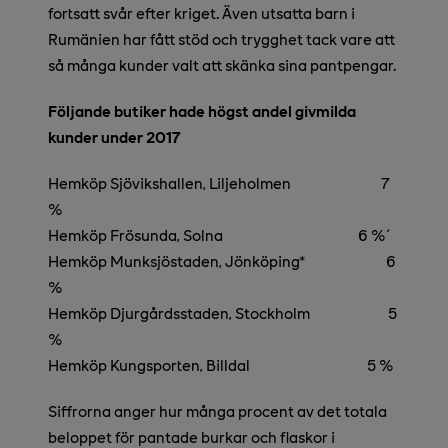
fortsatt svår efter kriget. Även utsatta barn i
Rumänien har fått stöd och trygghet tack vare att
så många kunder valt att skänka sina pantpengar.
Följande butiker hade högst andel givmilda
kunder under 2017
Hemköp Sjövikshallen, Liljeholmen 7
%
Hemköp Frösunda, Solna 6 %´
Hemköp Munksjöstaden, Jönköping* 6
%
Hemköp Djurgårdsstaden, Stockholm 5
%
Hemköp Kungsporten, Billdal 5 %
Siffrorna anger hur många procent av det totala
beloppet för pantade burkar och flaskor i