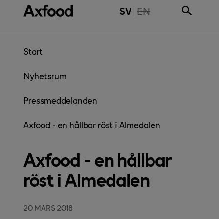
Gå direkt till innehåll
THE PAGE IS NOT 
SV
EN
Start
Nyhetsrum
Pressmeddelanden
Axfood - en hållbar röst i Almedalen
Axfood - en hållbar
röst i Almedalen
20 MARS 2018