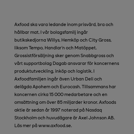
Axfood ska vara ledande inom prisvärd, bra och
hållbar mat. I vår bolagsfamilj ingår
butikskedjorna Willys, Hemköp och City Gross,
liksom Tempo, Handlar’n och Matöppet.
Grossistförsäljning sker genom Snabbgross och
vårt supportbolag Dagab ansvarar för koncernens
produktutveckling, inköp och logistik. I
Axfoodfamiljen ingår även Urban Deli och
delägda Apohem och Eurocash. Tillsammans har
koncernen cirka 15 000 medarbetare och en
omsättning om över 85 miljarder kronor. Axfoods
aktie är sedan år 1997 noterad på Nasdaq
Stockholm och huvudägare är Axel Johnson AB.
Läs mer på www.axfood.se.