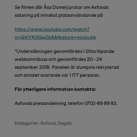
Se filmen där Åsa Domeij pratar om Axfoods
satsning på minskat platsanvändande på
https://www.youtube.com/watch?
v=GXIYK0GwZbA&feature=youtu.be
*Undersökningen genomfördes i Sifos löpande
webbomnibuss och genomfördes 20 - 24
september 2018.
Panelen är slumpvis rekryterad
och antalet svarande var 1 177 personer.
För ytterligare information kontakta:
Axfoods pressavdelning, telefon 0702-89 89 83.
Kategorier:
Axfood
Dagab