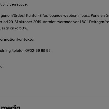
blivit en succé.
genomfördes i Kantar-Sifos löpande webbomnibuss. Panelen ä
eriod 29-31 oktober 2019. Antalet svarande var 1 601. Deltagarfr
ss är cirka 50%.
nformation kontakta:
lning, telefon 0702-89 89 83.
od
d media