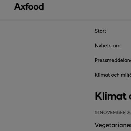
Gå direkt till innehåll
Start
Nyhetsrum
Pressmeddelan
Klimat och mil
Klimat 
18 NOVEMBER 2
Vegetarianer