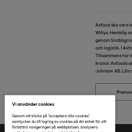
Axfood ska vara l
Willys, Hemköp oc
genom Snabbgross
och logistik. I A
Tillsammans har 
kronor. Axfoods 
Johnson AB. Läs 
Prenu
Vi använder cookies
Genom att klicka på "acceptera alla cookies"
samtycker du till lagring av cookies på din enhet för att
förbättra navigeringen på webbplatsen, analysera