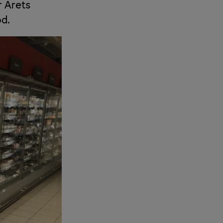
r Årets
d.