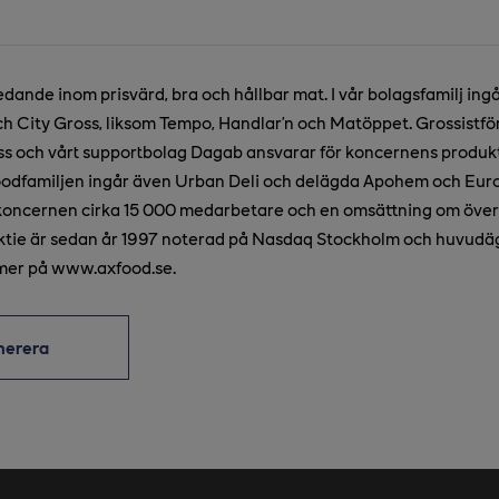
edande inom prisvärd, bra och hållbar mat. I vår bolagsfamilj ing
h City Gross, liksom Tempo, Handlar’n och Matöppet. Grossistför
 och vårt supportbolag Dagab ansvarar för koncernens produkt
xfoodfamiljen ingår även Urban Deli och delägda Apohem och Eur
koncernen cirka 15 000 medarbetare och en omsättning om över 
aktie är sedan år 1997 noterad på Nasdaq Stockholm och huvudä
mer på www.axfood.se.
merera