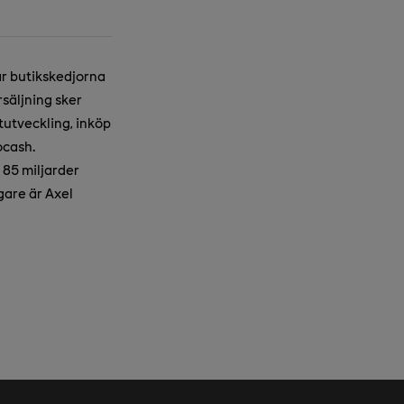
år butikskedjorna
säljning sker
utveckling, inköp
ocash.
85 miljarder
gare är Axel