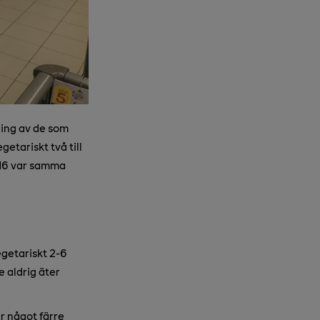
ning av de som
etariskt två till
016 var samma
egetariskt 2-6
 aldrig äter
r något färre