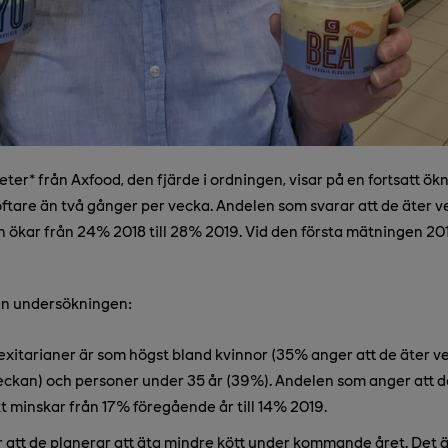
er* från Axfood, den fjärde i ordningen, visar på en fortsatt ök
ftare än två gånger per vecka. Andelen som svarar att de äter veg
n ökar från 24% 2018 till 28% 2019. Vid den första mätningen 2
rån undersökningen:
exitarianer är som högst bland kvinnor (35% anger att de äter v
eckan) och personer under 35 år (39%). Andelen som anger att de
t minskar från 17% föregående år till 14% 2019.
att de planerar att äta mindre kött under kommande året. Det ä