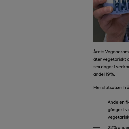
Årets Vegobaromet
äter vegetariskt o
sex dagar i vecka
andel 19%.
Fler slutsatser f
Andelen fl
gånger i v
vegetarisk
22% anger 