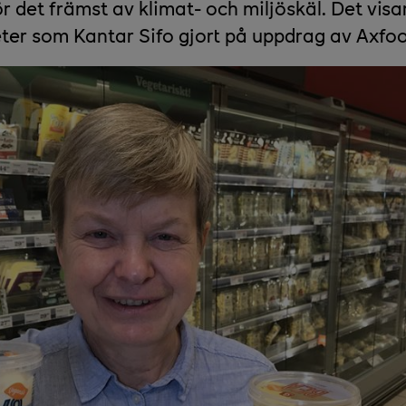
r det främst av klimat- och miljöskäl. Det visa
er som Kantar Sifo gjort på uppdrag av Axfoo