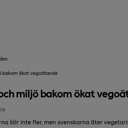
den
jö bakom ökat vegoätande
och miljö bakom ökat vegoä
019
na blir inte fler, men svenskarna äter vegetari