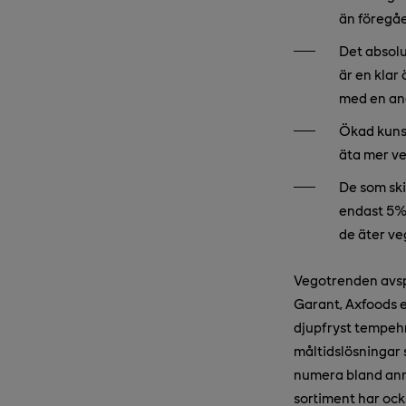
än föregå
Det absolut
är en klar
med en an
Ökad kunsk
äta mer ve
De som ski
endast 5%.
de äter ve
Vegotrenden avspe
Garant, Axfoods 
djupfryst tempehm
måltidslösningar 
numera bland anna
sortiment har ock