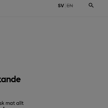
THE PAGE IS NOT 
SV
EN
tande
sk mat allt