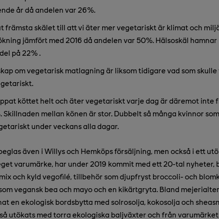
ende år då andelen var 26%.
 främsta skälet till att vi äter mer vegetariskt är klimat och mil
 ökning jämfört med 2016 då andelen var 50%. Hälsoskäl hamnar 
del på 22% .
ap om vegetarisk matlagning är liksom tidigare vad som skulle 
getariskt.
ppat köttet helt och äter vegetariskt varje dag är däremot inte fl
 Skillnaden mellan könen är stor. Dubbelt så många kvinnor som
getariskt under veckans alla dagar.
glas även i Willys och Hemköps försäljning, men också i ett utö
eget varumärke, har under 2019 kommit med ett 20-tal nyheter, 
ix och kyld vegofilé, tillbehör som djupfryst broccoli- och blomk
som vegansk bea och mayo och en kikärtgryta. Bland mejerialter
t en ekologisk bordsbytta med solrosolja, kokosolja och sheas
så utökats med torra ekologiska baljväxter och från varumärket