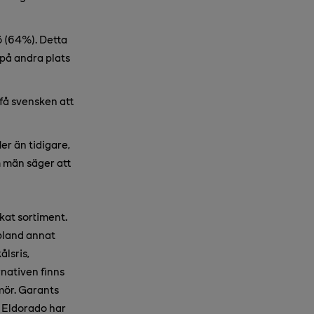
jö (64%). Detta
på andra plats
få svensken att
er än tidigare,
 män säger att
kat sortiment.
bland annat
ålsris,
nativen finns
mör. Garants
 Eldorado har