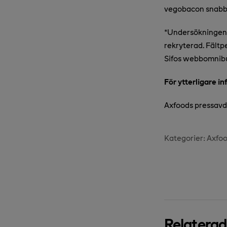
vegobacon snabbt 
*Undersökningen 
rekryterad. Fältp
Sifos webbomnibu
För ytterligare i
Axfoods pressavde
Kategorier:
Axfo
Relatera