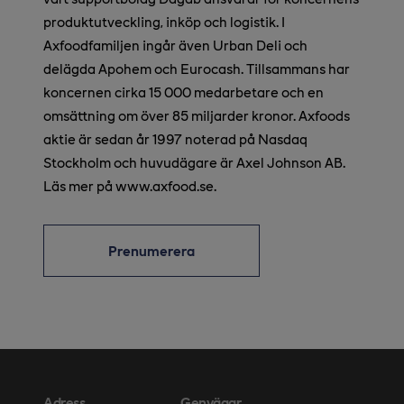
produktutveckling, inköp och logistik. I
Axfoodfamiljen ingår även Urban Deli och
delägda Apohem och Eurocash. Tillsammans har
koncernen cirka 15 000 medarbetare och en
omsättning om över 85 miljarder kronor. Axfoods
aktie är sedan år 1997 noterad på Nasdaq
Stockholm och huvudägare är Axel Johnson AB.
Läs mer på www.axfood.se.
Prenumerera
Adress
Genvägar