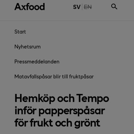
Gå direkt till innehåll
THE PAGE IS NOT 
SV
EN
Start
Nyhetsrum
Pressmeddelanden
Matavfallspåsar blir till fruktpåsar
Hemköp och Tempo
inför papperspåsar
för frukt och grönt