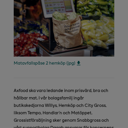
Matavfallspåse 2 hemköp (jpg)
Axfood ska vara ledande inom prisvärd, bra och
hållbar mat. I vår bolagsfamilj ingår
butikskedjorna Willys, Hemköp och City Gross,
liksom Tempo, Handlar’n och Matöppet.
Grossistförsäljning sker genom Snabbgross och
vårt supportbolag Dagab ansvarar för koncernens