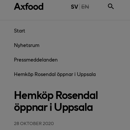
Gå direkt till innehåll
THE PAGE IS NOT 
SV
EN
Start
Nyhetsrum
Pressmeddelanden
Hemköp Rosendal öppnar i Uppsala
Hemköp Rosendal
öppnar i Uppsala
28 OKTOBER 2020