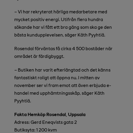
– Vi har rekryterat härliga medarbetare med
mycket positiv energi. Utifrån flera hundra
sökande har vi fått ett bra gäng som ska ge den
bästa kundupplevelsen, säger Käth Pyyhtiä.
Rosendal förväntas få cirka 4 500 bostäder när
området är färdigbyggt.
– Butiken har varit efterlängtad och det känns
fantastiskt roligt att öppna nu. I mitten av
november ser vi fram emot att även erbjuda e-
handel med upphämtningsskåp, säger Käth
Pyyhtiä.
Fakta Hemköp Rosendal, Uppsala
Adress: Gerd Eneqvists gata 2
Butiksyta: 1 200 kvm