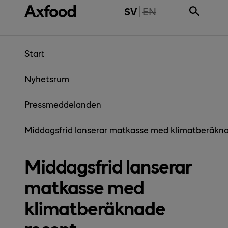
Gå direkt till innehåll
THE PAGE IS NOT 
SV
EN
Start
Nyhetsrum
Pressmeddelanden
­Middagsfrid lanserar matkasse med klimatberäkn
­Middagsfrid lanserar
matkasse med
klimatberäknade