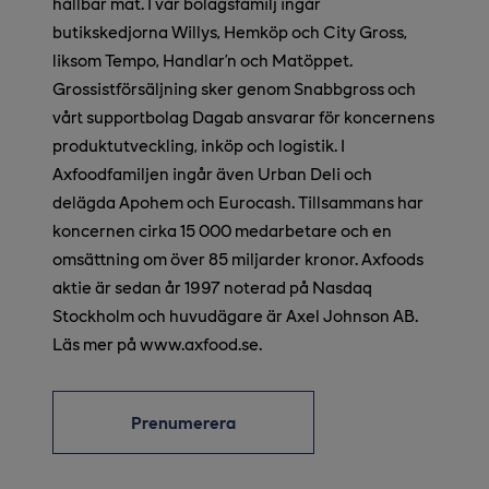
hållbar mat. I vår bolagsfamilj ingår
butikskedjorna Willys, Hemköp och City Gross,
liksom Tempo, Handlar’n och Matöppet.
Grossistförsäljning sker genom Snabbgross och
vårt supportbolag Dagab ansvarar för koncernens
produktutveckling, inköp och logistik. I
Axfoodfamiljen ingår även Urban Deli och
delägda Apohem och Eurocash. Tillsammans har
koncernen cirka 15 000 medarbetare och en
omsättning om över 85 miljarder kronor. Axfoods
aktie är sedan år 1997 noterad på Nasdaq
Stockholm och huvudägare är Axel Johnson AB.
Läs mer på www.axfood.se.
Prenumerera