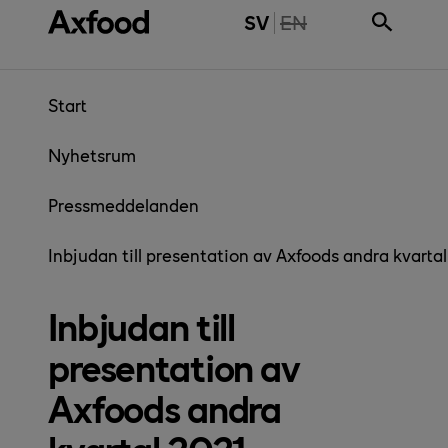
Gå direkt till innehåll
THE PAGE IS NOT 
SV
EN
Start
Nyhetsrum
Pressmeddelanden
Inbjudan till presentation av Axfoods andra kvarta
Inbjudan till
presentation av
Axfoods andra