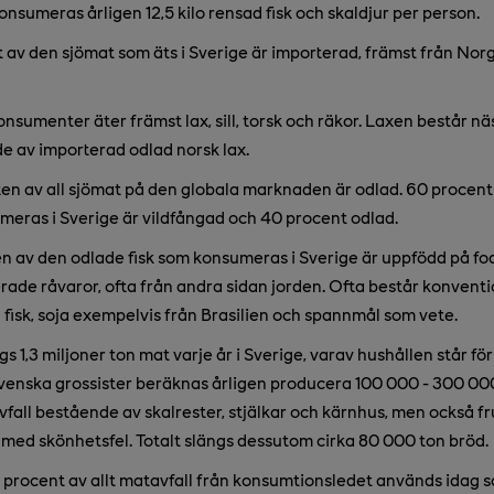
konsumeras årligen 12,5 kilo rensad fisk och skaldjur per person.
 av den sjömat som äts i Sverige är importerad, främst från No
nsumenter äter främst lax, sill, torsk och räkor. Laxen består n
e av importerad odlad norsk lax.
ten av all sjömat på den globala marknaden är odlad. 60 procen
eras i Sverige är vildfångad och 40 procent odlad.
n av den odlade fisk som konsumeras i Sverige är uppfödd på f
rade råvaror, ofta från andra sidan jorden. Ofta består konventi
 fisk, soja exempelvis från Brasilien och spannmål som vete.
gs 1,3 miljoner ton mat varje år i Sverige, varav hushållen står för
venska grossister beräknas årligen producera 100 000 - 300 00
fall bestående av skalrester, stjälkar och kärnhus, men också f
med skönhetsfel. Totalt slängs dessutom cirka 80 000 ton bröd.
procent av allt matavfall från konsumtionsledet används idag 