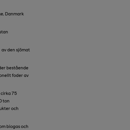
rge, Danmark
ästan
t av den sjömat
oder bestående
onellt foder av
 cirka 75
0 ton
rukter och
som biogas och