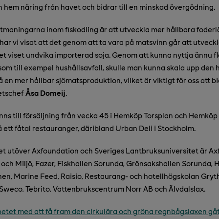
hem näring från havet och bidrar till en minskad övergödning.
utmaningarna inom fiskodling är att utveckla mer hållbara foderl
har vi visat att det genom att ta vara på matsvinn går att utveckl
det viset undvika importerad soja. Genom att kunna nyttja ännu fl
som till exempel hushållsavfall, skulle man kunna skala upp den 
en mer hållbar sjömatsproduktion, vilket är viktigt för oss att bid
etschef
Åsa Domeij
.
ns till försäljning från vecka 45 i Hemköp Torsplan och Hemköp
 ett fåtal restauranger, däribland Urban Deli i Stockholm.
tet utöver Axfoundation och Sveriges Lantbruksuniversitet är Ax
och Miljö, Fazer, Fiskhallen Sorunda, Grönsakshallen Sorunda,
en, Marine Feed, Raisio, Restaurang- och hotellhögskolan Gryt
, Sweco, Tebrito, Vattenbrukscentrum Norr AB och Älvdalslax.
etet med att få fram den cirkulära och gröna regnbågslaxen gått 