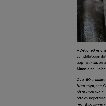
–
Det är ett enormt
samtidigt som det 
upp insekter, en u
Madeleine Linins
Över 90 procent a
överutnyttjade. O
på fisk och skald
ofta av importera
regnskogsavverk