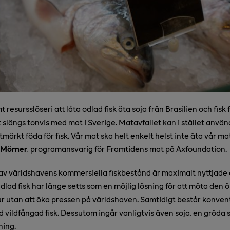
 resursslöseri att låta odlad fisk äta soja från Brasilien och fisk 
slängs tonvis med mat i Sverige. Matavfallet kan i stället använda
tmärkt föda för fisk. Vår mat ska helt enkelt helst inte äta vår ma
 Mörner
, programansvarig för Framtidens mat på Axfoundation.
v världshavens kommersiella fiskbestånd är maximalt nyttjade 
dlad fisk har länge setts som en möjlig lösning för att möta den
jur utan att öka pressen på världshaven. Samtidigt består konvent
d vildfångad fisk. Dessutom ingår vanligtvis även soja, en gröda 
ning.