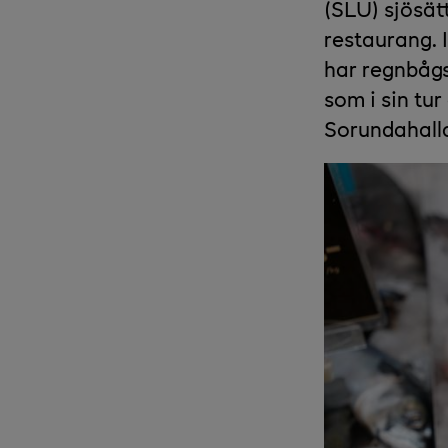
(SLU) sjösät
restaurang. I
har regnbågsl
som i sin tur
Sorundahalla