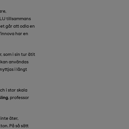
are,
SLU tillsammans
et går att odla en
 Vinnova har en
 som i sin tur ätit
m kan användas
yttjas i långt
ch i stor skala
ling
, professor
inte äter,
ton. På så sätt