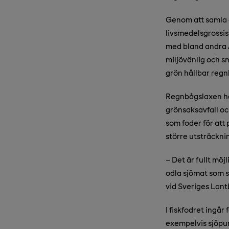
Genom att samla a
livsmedelsgrossi
med bland andra A
miljövänlig och sm
grön hållbar regn
Regnbågslaxen har 
grönsaksavfall oc
som foder för att
större utsträckni
–
Det är fullt möjl
odla sjömat som 
vid Sveriges Lant
I fiskfodret ingår
exempelvis sjöpung