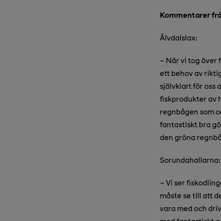
Kommentarer frå
Älvdalslax:
–
När vi tog över 
ett behov av rikt
självklart för oss 
fiskprodukter av h
regnbågen som odl
fantastiskt bra gör
den gröna regnbå
Sorundahallarna:
–
Vi ser fiskodlin
måste se till att d
vara med och driv
med fantastiskt g