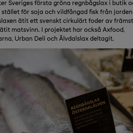
ter Sveriges första gröna regnbågslax i butik 
 stället för soja och vildfångad fisk från jorden
axen ätit ett svenskt cirkulärt foder av främst
 ätit matsvinn. I projektet har också Axfood,
rna, Urban Deli och Älvdalslax deltagit.