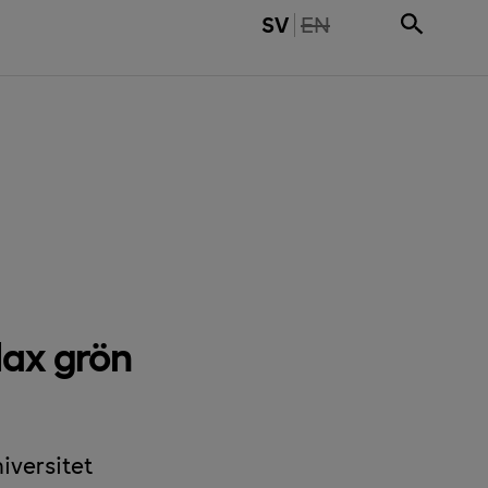
THE PAGE IS NOT 
SV
EN
lax grön
iversitet