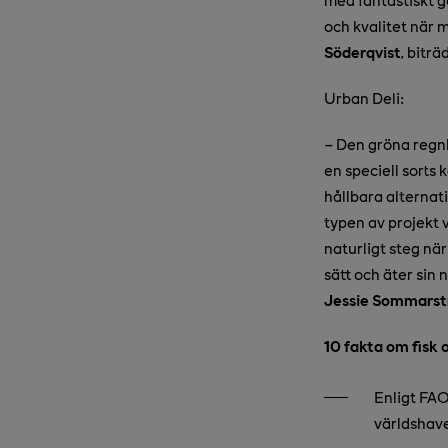
och kvalitet när m
Söderqvist
, bitr
Urban Deli:
–
Den gröna regnb
en speciell sorts 
hållbara alternati
typen av projekt v
naturligt steg när
sätt och äter sin 
Jessie Sommars
10 fakta om fisk 
Enligt FAO
världshave