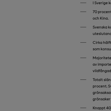
I Sverige 
70 procent
och Kina.
Svenska ko
uteslutand
Cirka hälf
som konsum
Majoritete
av importe
vildfångad
Totalt slän
procent. S
grönsaksav
grönsaker 
Knappt 40 