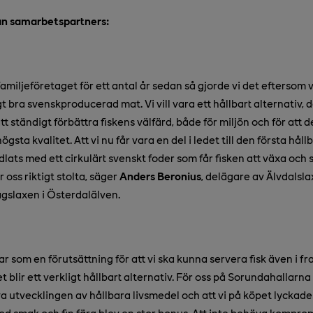
n samarbetspartners:
familjeföretaget för ett antal år sedan så gjorde vi det eftersom 
igt bra svenskproducerad mat.
Vi vill vara ett hållbart alternativ, 
att ständigt förbättra fiskens välfärd, både för miljön och för att d
ögsta kvalitet. Att vi nu får vara en del i ledet till den första hål
ats med ett cirkulärt svenskt foder som får fisken att växa och
 oss riktigt stolta
, säger
Anders Beronius
, delägare av Älvdalsla
gslaxen i Österdalälven.
gar som en förutsättning för att vi ska kunna servera fisk även i f
et blir ett verkligt hållbart alternativ. För oss på Sorundahallarna 
a utvecklingen av hållbara livsmedel och att vi på köpet lyckades
od smak och fin färg blev en stor bonus. Att inte behöva kompr