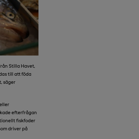
från Stilla Havet,
s till att föda
t, säger
eller
 ökade efterfrågan
ionellt fiskfoder
som driver på