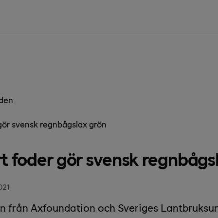
den
 gör svensk regnbågslax grön
rt foder gör svensk regnbågs
021
n från Axfoundation och Sveriges Lantbruksun