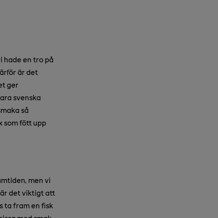
vi hade en tro på
därför är det
et ger
lbara svenska
 smaka så
x som fött upp
ramtiden, men vi
är det viktigt att
 ta fram en fisk
omissa med smak