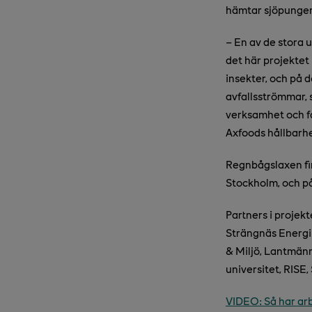
hämtar sjöpungen 
–
En av de stora 
det här projektet 
insekter, och på 
avfallsströmmar, 
verksamhet och få 
Axfoods hållbarh
Regnbågslaxen fin
Stockholm, och på
Partners i projek
Strängnäs Energi 
& Miljö, Lantmänn
universitet, RISE
VIDEO: Så har arb