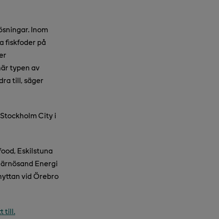
ösningar. Inom
a fiskfoder på
er
här typen av
ra till, säger
 Stockholm City i
food, Eskilstuna
 Härnösand Energi
hyttan vid Örebro
till.