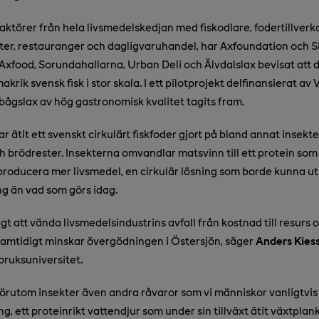
ktörer från hela livsmedelskedjan med fiskodlare, fodertillverk
ster, restauranger och dagligvaruhandel, har Axfoundation och 
xfood, Sorundahallarna, Urban Deli och Älvdalslax bevisat att d
akrik svensk fisk i stor skala. I ett pilotprojekt delfinansierat av
bågslax av hög gastronomisk kvalitet tagits fram.
ätit ett svenskt cirkulärt fiskfoder gjort på bland annat insekter,
h brödrester. Insekterna omvandlar matsvinn till ett protein so
 producera mer livsmedel, en cirkulär lösning som borde kunna utn
ng än vad som görs idag.
igt att vända livsmedelsindustrins avfall från kostnad till resurs o
samtidigt minskar övergödningen i Östersjön, säger
Anders Kiess
bruksuniversitet.
 förutom insekter även andra råvaror som vi människor vanligtvis 
, ett proteinrikt vattendjur som under sin tillväxt ätit växtplank