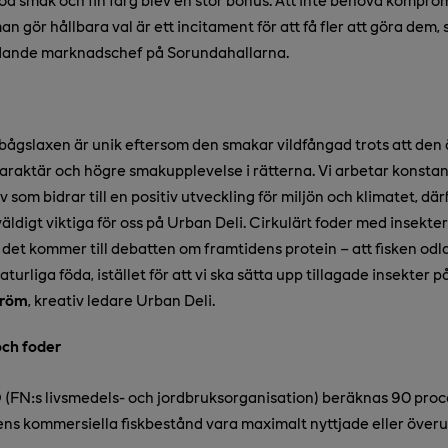
an gör hållbara val är ett incitament för att få fler att göra dem,
ädande marknadschef på Sorundahallarna.
ågslaxen är unik eftersom den smakar vildfångad trots att den ä
karaktär och högre smakupplevelse i rätterna. Vi arbetar konstant
v som bidrar till en positiv utveckling för miljön och klimatet, där
äldigt viktiga för oss på Urban Deli. Cirkulärt foder med insekte
 det kommer till debatten om framtidens protein – att fisken odla
naturliga föda, istället för att vi ska sätta upp tillagade insekter
tröm
, kreativ ledare Urban Deli.
och foder
 (FN:s livsmedels- och jordbruksorganisation) beräknas 90 proc
ns kommersiella fiskbestånd vara maximalt nyttjade eller överu