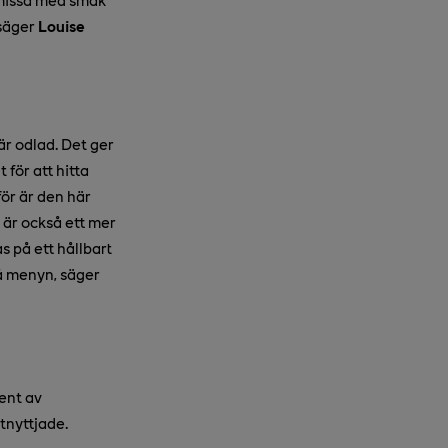
 säger
Louise
r odlad. Det ger
 för att hitta
för är den här
r är också ett mer
s på ett hållbart
 på menyn, säger
ent av
tnyttjade.