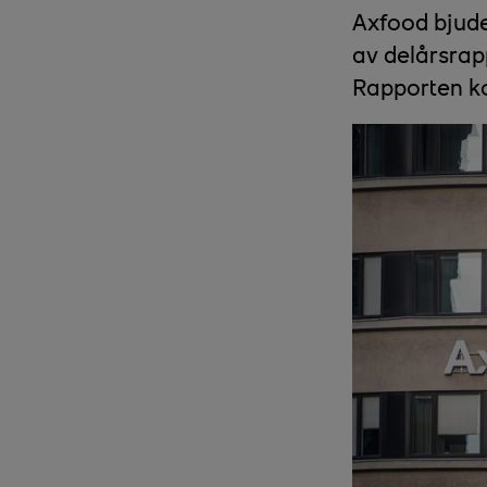
Axfood bjuder
av delårsrap
Rapporten k