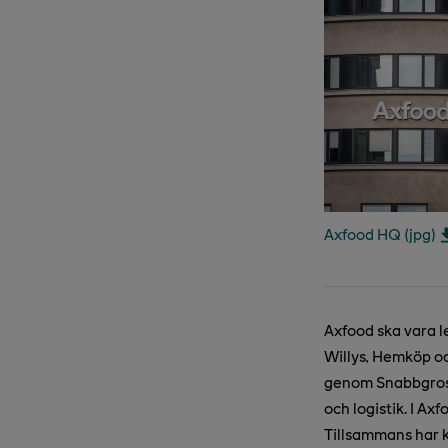
Axfood HQ (jpg)
Axfood ska vara l
Willys, Hemköp oc
genom Snabbgross
och logistik. I A
Tillsammans har 