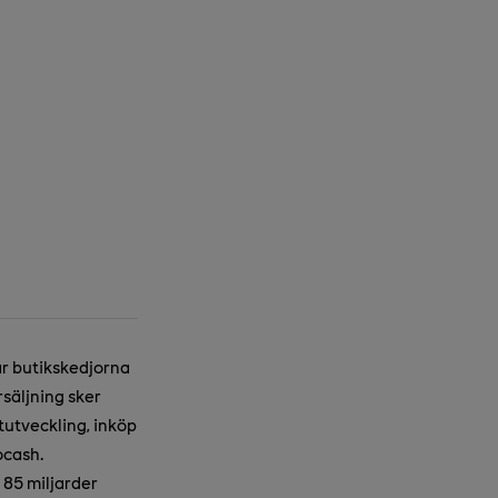
år butikskedjorna
säljning sker
utveckling, inköp
ocash.
85 miljarder