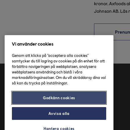
kronor. Axfoods 
Johnson AB. Läs 
Prenu
Vi använder cookies
Genom att klicka på "acceptera alla cookies"
samtycker du till lagring av cookies på din enhet för att
förbättra navigeringen på webbplatsen, analysera
webbplatsens användning och bistå i våra
marknadsföringsinsatser. Om du vill skräddarsy dina val
Adress
så kan du trycka på inställningar.
Axfood AB
Godkänn cookies
Solnavägen 4
113 65 Stockholm
Avvisa alla
Hantera cookies