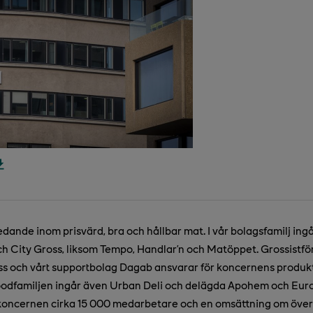
edande inom prisvärd, bra och hållbar mat. I vår bolagsfamilj ing
h City Gross, liksom Tempo, Handlar’n och Matöppet. Grossistför
 och vårt supportbolag Dagab ansvarar för koncernens produkt
xfoodfamiljen ingår även Urban Deli och delägda Apohem och Eur
koncernen cirka 15 000 medarbetare och en omsättning om över 