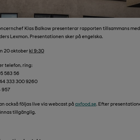
oncernchef Klas Balkow presenterar rapporten tillsammans me
nders Lexmon. Presentationen sker på engelska.
en 20 oktober
kl 9:30
r telefon, ring:
05 583 56
+44 333 300 9260
4 957
n också följas live via webcast på
axfood.se
. Efter presentati
innas tillgänglig.