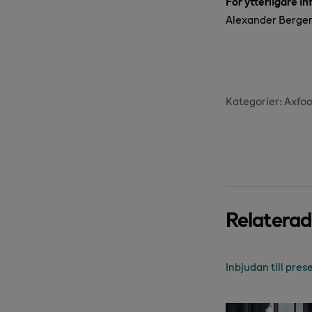
För ytterligare i
Alexander Bergend
Kategorier:
Axfo
Relatera
Inbjudan till pres