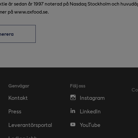
aktie är sedan år 1997 noterad på Nasdaq Stockholm och huvudä
mer på www.axfood.se.
merera
Genvägar
Följ oss
Co
Kontakt
Instagram
Press
LinkedIn
Leverantörsportal
YouTube