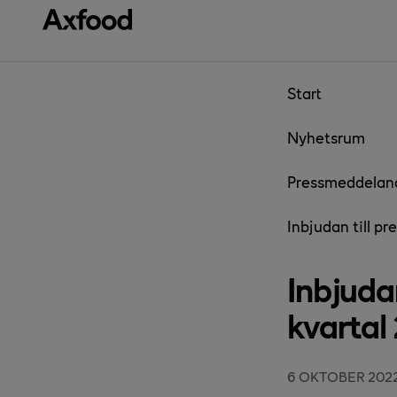
Gå direkt till innehåll
Start
Nyhetsrum
Pressmeddelan
Inbjudan till p
Inbjuda
kvartal
6 OKTOBER 202