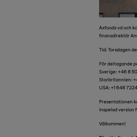
Axfoods vd och k
finansdirektör A
Tid: Torsdagen d
För deltagande pe
Sverige: +46 8 5
Storbritannien: 
USA: +1 646 722
Presentationen ka
inspelad version f
Välkommen!