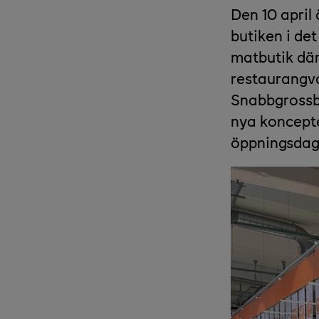
Den 10 april
butiken i d
matbutik där
restaurangva
Snabbgrossbu
nya koncepte
öppningsdag