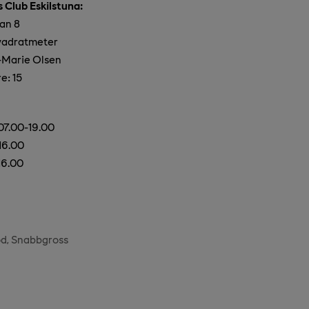
 Club Eskilstuna:
an 8
kvadratmeter
-Marie Olsen
re:
15
07.00-19.00
16.00
16.00
od
Snabbgross