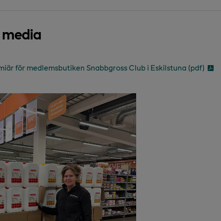
d media
r för medlemsbutiken Snabbgross Club i Eskilstuna (pdf)