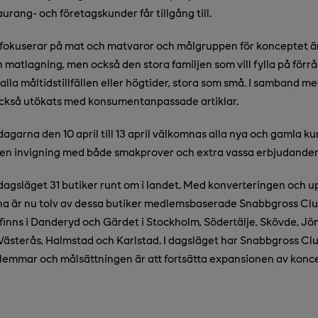
urang- och företagskunder får tillgång till.
fokuserar på mat och matvaror och målgruppen för konceptet ä
h matlagning, men också den stora familjen som vill fylla på förr
 alla måltidstillfällen eller högtider, stora som små. I samband 
också utökats med konsumentanpassade artiklar.
garna den 10 april till 13 april välkomnas alla nya och gamla kun
h en invigning med både smakprover och extra vassa erbjudanden
dagsläget 31 butiker runt om i landet. Med konverteringen och 
una är nu tolv av dessa butiker medlemsbaserade Snabbgross Clu
inns i Danderyd och Gärdet i Stockholm, Södertälje, Skövde, Jön
 Västerås, Halmstad och Karlstad. I dagsläget har Snabbgross Clu
lemmar och målsättningen är att fortsätta expansionen av konc