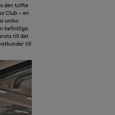
 den tolfte
s Club – en
la unika
n befintliga
ats till det
atkunder till