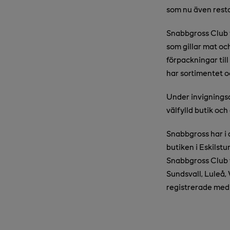
som nu även resta
Snabbgross Club 
som gillar mat oc
förpackningar till
har sortimentet 
Under invigningsda
välfylld butik oc
Snabbgross har i 
butiken i Eskilst
Snabbgross Club f
Sundsvall, Luleå,
registrerade med