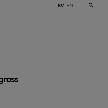
THE PAGE IS NOT 
SV
EN
gross