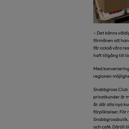
– Det känns väldi
förmånen att hand
får också våra re
haft tillgång till 
Med konvertering
regionen möjlighe
Snabbgross Club e
privatkunder är m
år, där alla nya 
förpliktelser. Fö
Snabbgrossbutik, 
och café. Därtill