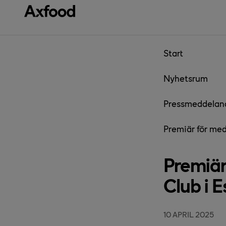
Gå direkt till innehåll
Start
Nyhetsrum
Pressmeddelan
Premiär för me
Premiär
Club i E
10 APRIL 2025