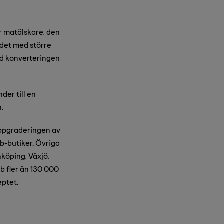
r matälskare, den
ådet med större
med konverteringen
der till en
.
uppgraderingen av
b-butiker. Övriga
köping, Växjö,
b fler än 130 000
eptet.