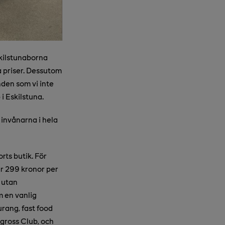
skilstunaborna
a priser. Dessutom
den som vi inte
i Eskilstuna.
invånarna i hela
rts butik. För
ar 299 kronor per
 utan
m en vanlig
urang, fast food
gross Club, och