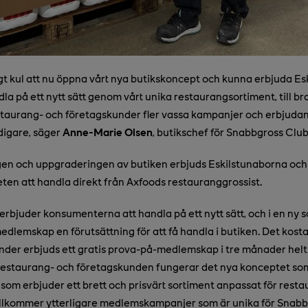
gt kul att nu öppna vårt nya butikskoncept och kunna erbjuda E
la på ett nytt sätt genom vårt unika restaurangsortiment, till br
staurang- och företagskunder fler vassa kampanjer och erbjudan
tidigare, säger
Anne-Marie Olsen
, butikschef för Snabbgross Club 
en och uppgraderingen av butiken erbjuds Eskilstunaborna och 
ten att handla direkt från Axfoods restauranggrossist.
rbjuder konsumenterna att handla på ett nytt sätt, och i en ny so
edlemskap en förutsättning för att få handla i butiken. Det kost
kunder erbjuds ett gratis prova-på-medlemskap i tre månader helt
r restaurang- och företagskunden fungerar det nya konceptet so
som erbjuder ett brett och prisvärt sortiment anpassat för resta
 tillkommer ytterligare medlemskampanjer som är unika för Snabb