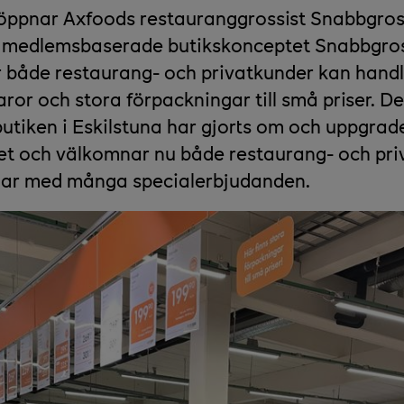
 öppnar Axfoods restauranggrossist Snabbgross
et medlemsbaserade butikskonceptet Snabbgros
 både restaurang- och privatkunder kan hand
ror och stora förpackningar till små priser. De
tiken i Eskilstuna har gjorts om och uppgrader
t och välkomnar nu både restaurang- och priv
ar med många specialerbjudanden.