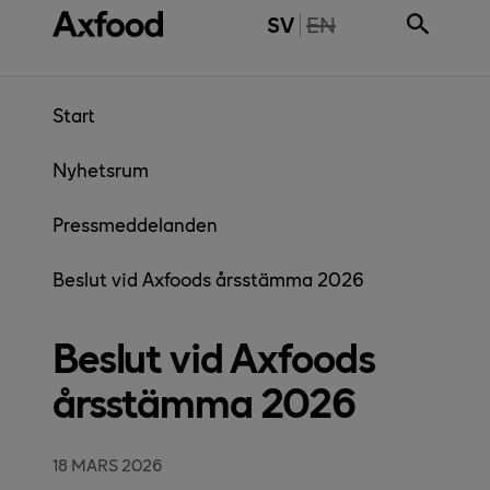
Gå direkt till innehåll
THE PAGE IS NOT 
SV
EN
Start
Nyhetsrum
Pressmeddelanden
Beslut vid Axfoods årsstämma 2026
Beslut vid Axfoods
årsstämma 2026
18 MARS 2026