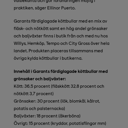
välbekanta och gör förändringen möjlig i
praktiken, säger Ellinor Puerto.
Garants färdiglagade köttbullar med en mix av
fläsk- och nötkött samt en hög andel grönsaker
och baljväxter finns i butik från och med nu hos
Willys, Hemköp, Tempo och City Gross över hela
landet. Produkten placeras tillsammans med
övriga kylda köttbullar i butikerna.
Innehåll i Garants färdiglagade köttbullar med
grönsaker och baljväxter:
Kött: 36,5 procent (fläskkött 32,8 procent och
nötkött 3,7 procent)
Grönsaker: 30 procent (lök, blomkål, kålrot,
potatis och palsternacka)
Baljväxter: 18 procent (åkerböna)
Övrigt: 15 procent (kryddor, potatisflingor mm)