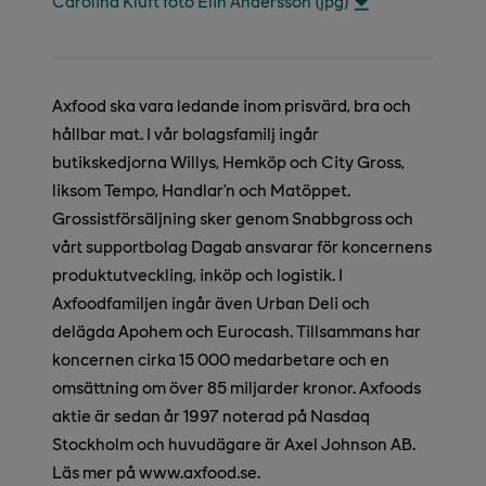
Carolina Klüft foto Elin Andersson (jpg)
Axfood ska vara ledande inom prisvärd, bra och
hållbar mat. I vår bolagsfamilj ingår
butikskedjorna Willys, Hemköp och City Gross,
liksom Tempo, Handlar’n och Matöppet.
Grossistförsäljning sker genom Snabbgross och
vårt supportbolag Dagab ansvarar för koncernens
produktutveckling, inköp och logistik. I
Axfoodfamiljen ingår även Urban Deli och
delägda Apohem och Eurocash. Tillsammans har
koncernen cirka 15 000 medarbetare och en
omsättning om över 85 miljarder kronor. Axfoods
aktie är sedan år 1997 noterad på Nasdaq
Stockholm och huvudägare är Axel Johnson AB.
Läs mer på www.axfood.se.