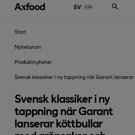
Gå direkt till innehåll
THE PAGE IS NOT 
SV
EN
Start
Nyhetsrum
Produktnyheter
Svensk klassiker i ny tappning när Garant lanserar
Svensk klassiker i ny
tappning när Garant
lanserar köttbullar