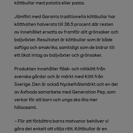
köttbullar med potatis eller pasta.
Jämfört med Garants traditionella köttbullar har
kötthalten halverats till 36,5 procent där resten
av innehållet ersatts av framför allt grönsaker och
baljväxter. Resultatet är köttbullar som är både
saftiga och smakrika, samtidigt som de bidrar till
ett ökat intag av baljväxter och grönsaker.
Produkten innehåller fläsk- och nötkött från
svenska gårdar och är märkt med Kött från
Sverige. Den är också Nyckelhålsmärkt och en del
av Axfoods samarbete med Generation Pep, som
verkar för att barn och unga ska äta mer
hälsosamt.
– För att förbättra barns matvanor behöver vi
göra det enkelt att välja rätt. Köttbullar är en