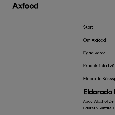
Gå direkt till innehåll
Start
Om Axfood
Egna varor
Produktinfo tvä
Eldorado Kökssp
Eldorado 
Aqua, Alcohol Den
Laureth Sulfate, 