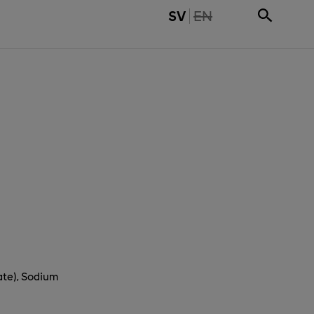
THE PAGE IS NOT 
SV
EN
ate), Sodium